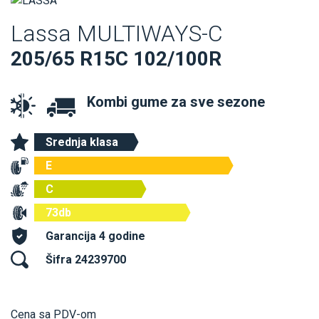
Lassa MULTIWAYS-C
205/65 R15C 102/100R
Kombi gume za sve sezone
Srednja klasa
E
C
73db
Garancija 4 godine
Šifra 24239700
Cena sa PDV-om