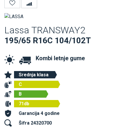
Lassa TRANSWAY2
195/65 R16C 104/102T
Kombi letnje gume
Srednja klasa
C
B
71db
Garancija 4 godine
Šifra 24320700