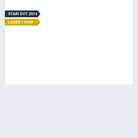
STARI DOT 2014
LAGER 1 KOM
Srednja
Cena sa PDV-om
6.318,
RSD / KOM
00