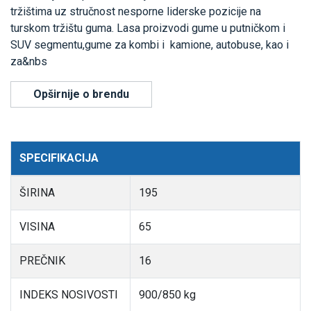
tržištima uz stručnost nesporne liderske pozicije na
turskom tržištu guma. Lasa proizvodi gume u putničkom i
SUV segmentu,gume za kombi i kamione, autobuse, kao i
za&nbs
Opširnije o brendu
SPECIFIKACIJA
ŠIRINA
195
VISINA
65
PREČNIK
16
INDEKS NOSIVOSTI
900/850 kg