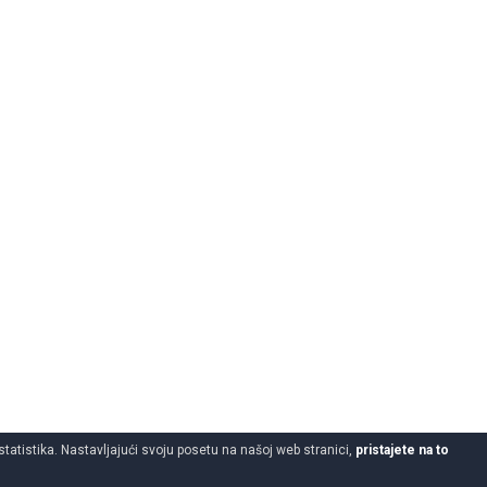
statistika. Nastavljajući svoju posetu na našoj web stranici,
pristajete na to