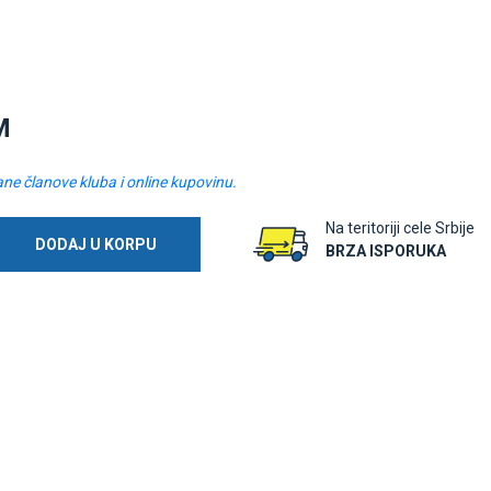
M
ane članove kluba i online kupovinu.
Na teritoriji cele Srbije
DODAJ U KORPU
BRZA ISPORUKA