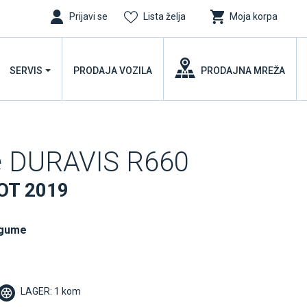
Prijavi se
Lista želja
Moja korpa
SERVIS
PRODAJA VOZILA
PRODAJNA MREŽA
e DURAVIS R660
DOT 2019
 gume
LAGER: 1 kom