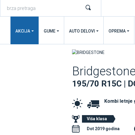
AKCIJA
GUME
AUTO DELOVI
OPREMA
Bridgeston
195/70 R15C | 
Kombi letnje
Viša klasa
Dot 2019 godina