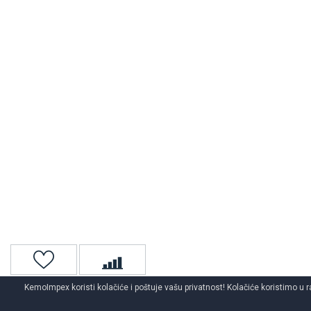
KemoImpex koristi kolačiće i poštuje vašu privatnost! Kolačiće koristimo u r