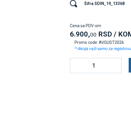
Šifra SDIN_19_13368
Cena sa PDV-om
6.900,
RSD / KO
00
Promo code: AVGUST2026
* Akcija važi samo za registrov