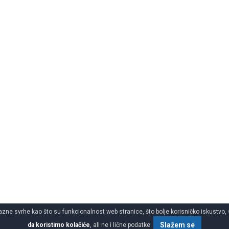
azne svrhe kao što su funkcionalnost web stranice, što bolje korisničko iskustvo, 
Slažem se
da koristimo kolačiće
, ali ne i lične podatke.