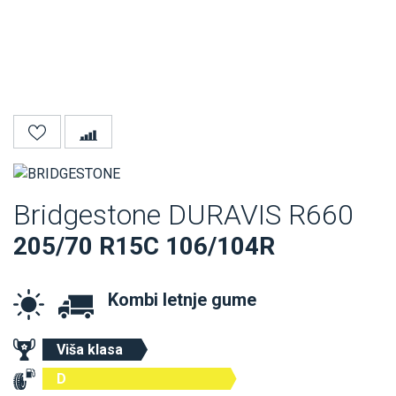
Bridgestone DURAVIS R660
205/70 R15C 106/104R
Kombi letnje gume
Viša klasa
D