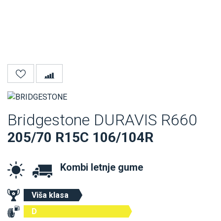
Bridgestone DURAVIS R660
205/70 R15C 106/104R
Kombi letnje gume
Viša klasa
D