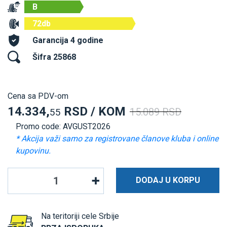
B
72db
Garancija 4 godine
Šifra 25868
Cena sa PDV-om
14.334,
RSD / KOM
15.089 RSD
55
Promo code: AVGUST2026
* Akcija važi samo za registrovane članove kluba i online
kupovinu.
DODAJ U KORPU
Na teritoriji cele Srbije