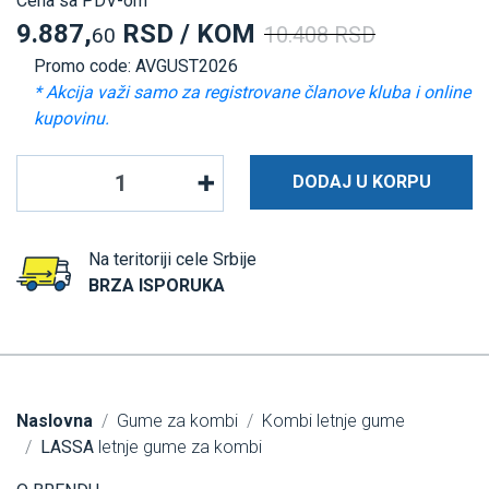
Cena sa PDV-om
9.887,
RSD / KOM
10.408 RSD
60
Promo code: AVGUST2026
* Akcija važi samo za registrovane članove kluba i online
kupovinu.
DODAJ U KORPU
Na teritoriji cele Srbije
BRZA ISPORUKA
Naslovna
Gume za kombi
Kombi letnje gume
LASSA
letnje gume za kombi