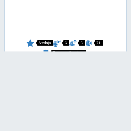
Srednja
C
C
71
Garancija 3 godine
Cena sa PDV-om
10.547,
RSD / KOM
85
11.103 RSD
CARGO MARATHON
215/65 R15C 104/102T