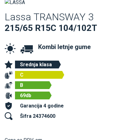
Lassa TRANSWAY 3
215/65 R15C 104/102T
Kombi letnje gume
Srednja klasa
C
B
69db
Garancija 4 godine
Šifra 24374600