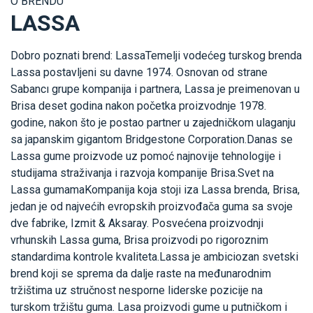
O BRENDU
LASSA
Dobro poznati brend: LassaTemelji vodećeg turskog brenda
Lassa postavljeni su davne 1974. Osnovan od strane
Sabancı grupe kompanija i partnera, Lassa je preimenovan u
Brisa deset godina nakon početka proizvodnje 1978.
godine, nakon što je postao partner u zajedničkom ulaganju
sa japanskim gigantom Bridgestone Corporation.Danas se
Lassa gume proizvode uz pomoć najnovije tehnologije i
studijama straživanja i razvoja kompanije Brisa.Svet na
Lassa gumamaKompanija koja stoji iza Lassa brenda, Brisa,
jedan je od najvećih evropskih proizvođača guma sa svoje
dve fabrike, Izmit & Aksaray. Posvećena proizvodnji
vrhunskih Lassa guma, Brisa proizvodi po rigoroznim
standardima kontrole kvaliteta.Lassa je ambiciozan svetski
brend koji se sprema da dalje raste na međunarodnim
tržištima uz stručnost nesporne liderske pozicije na
turskom tržištu guma. Lasa proizvodi gume u putničkom i