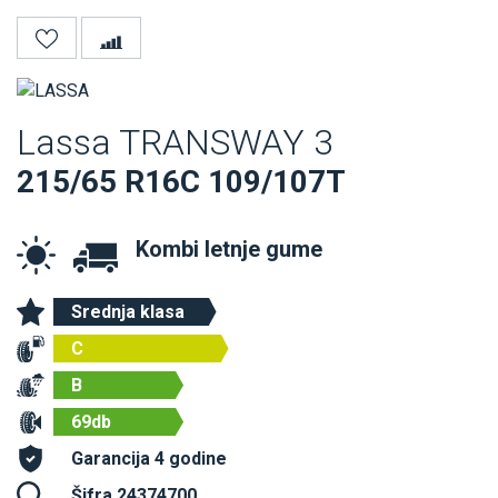
Lassa TRANSWAY 3
215/65 R16C 109/107T
Kombi letnje gume
Srednja klasa
C
B
69db
Garancija 4 godine
Šifra 24374700