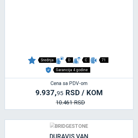
Srednja
D
C
71
Garancija 4 godine
Cena sa PDV-om
9.937,
RSD / KOM
95
10.461 RSD
DURAVIS VAN