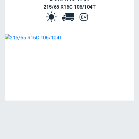
215/65 R16C 106/104T
Viša
B
A
69
Garancija 4 godine
Cena sa PDV-om