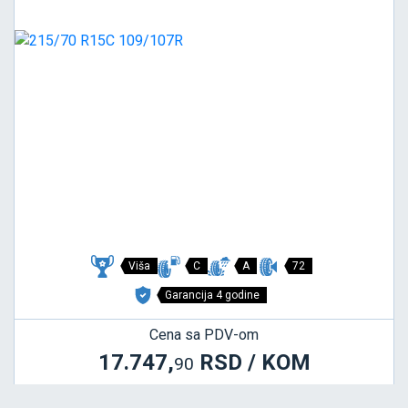
Viša
C
A
72
Garancija 4 godine
Cena sa PDV-om
17.747,
RSD / KOM
90
18.682 RSD