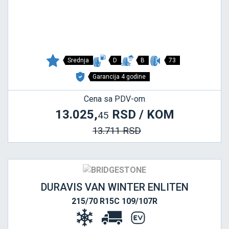
Srednja
D
B
73
Garancija 4 godine
Cena sa PDV-om
13.025,
RSD / KOM
45
13.711 RSD
DURAVIS VAN WINTER ENLITEN
215/70 R15C 109/107R