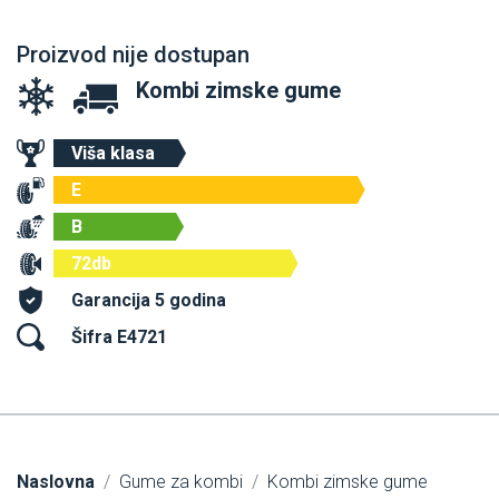
Proizvod nije dostupan
Kombi zimske gume
Viša klasa
E
B
72db
Garancija 5 godina
Šifra E4721
Naslovna
Gume za kombi
Kombi zimske gume