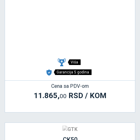
Viša
Garancija 5 godina
Cena sa PDV-om
11.865,
RSD / KOM
00
CK50