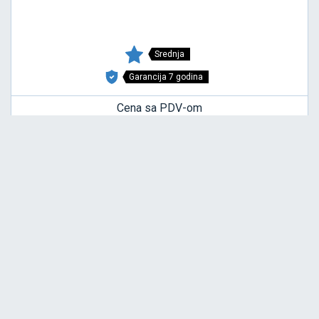
Srednja
Garancija 7 godina
Cena sa PDV-om
8.027,
RSD / KOM
00
KNK40
6.00-9/12 KNK 40 TT