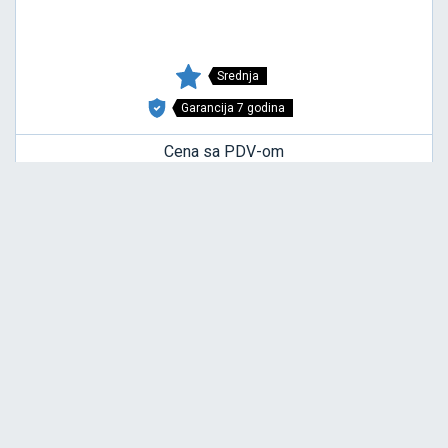
Srednja
Garancija 7 godina
Cena sa PDV-om
8.027,
RSD / KOM
00
CK50
6.00-9/12 TT