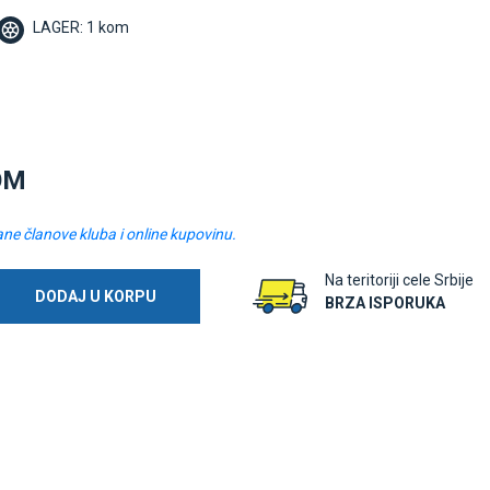
LAGER: 1 kom
OM
ane članove kluba i online kupovinu.
Na teritoriji cele Srbije
DODAJ U KORPU
BRZA ISPORUKA