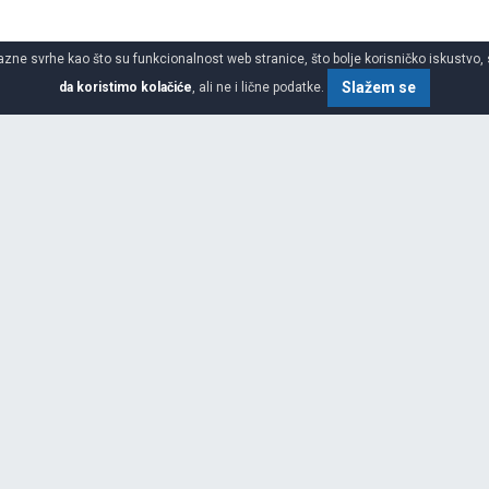
azne svrhe kao što su funkcionalnost web stranice, što bolje korisničko iskustvo, 
Slažem se
da koristimo kolačiće
, ali ne i lične podatke.
SPECIFIKACIJA
ŠIRINA
im asortimanom auto guma i guma
atika u svetu. Centrala
idgestone Evropa S.A. sa sedištem
VISINA
a više od 18.200 zaposlenih u
ge (Belgija), Bari (Italija),
PREČNIK
 Miguel i Burgos (Španija), Izmit
ja).Sa vodećom tehnologijom guma,
DEZENI
obavljač originalne opreme za