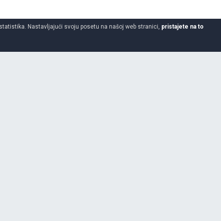
statistika. Nastavljajući svoju posetu na našoj web stranici,
pristajete na to
110
80
19
BATTLAX ADVENTURE TRAIL AT41F