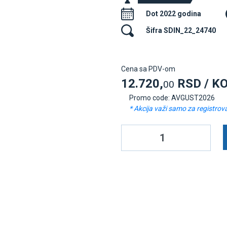
Dot 2022 godina
Šifra SDIN_22_24740
Cena sa PDV-om
12.720,
RSD / K
00
Promo code: AVGUST2026
* Akcija važi samo za registrov