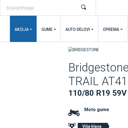
AKCIJA
GUME
AUTO DELOVI
OPREMA
Bridgesto
TRAIL AT4
110/80 R19 59V 
Moto gume
Viša klasa