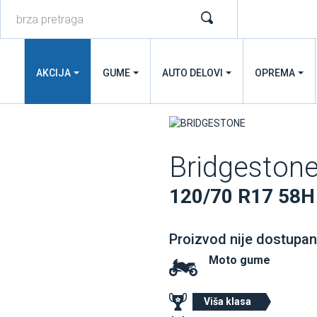
AKCIJA
GUME
AUTO DELOVI
OPREMA
Bridgeston
120/70 R17 58H
Proizvod nije dostupan
Moto gume
Viša klasa