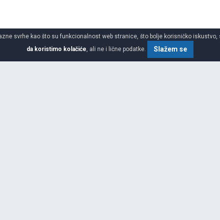
azne svrhe kao što su funkcionalnost web stranice, što bolje korisničko iskustvo, 
Slažem se
da koristimo kolačiće
, ali ne i lične podatke.
SPECIFIKACIJA
ŠIRINA
im asortimanom auto guma i guma
atika u svetu. Centrala
idgestone Evropa S.A. sa sedištem
VISINA
a više od 18.200 zaposlenih u
ge (Belgija), Bari (Italija),
PREČNIK
 Miguel i Burgos (Španija), Izmit
ja).Sa vodećom tehnologijom guma,
DEZENI