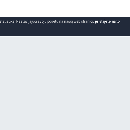
statistika. Nastavljajući svoju posetu na našoj web stranici,
pristajete na to
120
70
17
BATTLAX T31