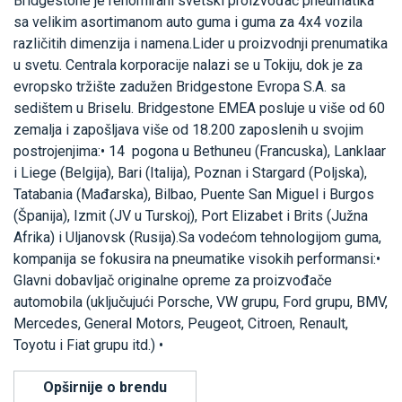
Bridgestone je renomirani svetski proizvođač pneumatika
sa velikim asortimanom auto guma i guma za 4x4 vozila
različitih dimenzija i namena.Lider u proizvodnji prenumatika
u svetu. Centrala korporacije nalazi se u Tokiju, dok je za
evropsko tržište zadužen Bridgestone Evropa S.A. sa
sedištem u Briselu. Bridgestone EMEA posluje u više od 60
zemalja i zapošljava više od 18.200 zaposlenih u svojim
postrojenjima:• 14 pogona u Bethuneu (Francuska), Lanklaar
i Liege (Belgija), Bari (Italija), Poznan i Stargard (Poljska),
Tatabania (Mađarska), Bilbao, Puente San Miguel i Burgos
(Španija), Izmit (JV u Turskoj), Port Elizabet i Brits (Južna
Afrika) i Uljanovsk (Rusija).Sa vodećom tehnologijom guma,
kompanija se fokusira na pneumatike visokih performansi:•
Glavni dobavljač originalne opreme za proizvođače
automobila (uključujući Porsche, VW grupu, Ford grupu, BMV,
Mercedes, General Motors, Peugeot, Citroen, Renault,
Toyotu i Fiat grupu itd.) •
Opširnije o brendu