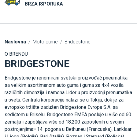
BRZA ISPORUKA
Naslovna
Moto gume
Bridgestone
O BRENDU
BRIDGESTONE
Bridgestone je renomirani svetski proizvođač pneumatika
sa velikim asortimanom auto guma i guma za 4x4 vozila
različitih dimenzija i namena.Lider u proizvodnji prenumatika
u svetu. Centrala korporacije nalazi se u Tokiju, dok je za
evropsko tržište zadužen Bridgestone Evropa S.A. sa
sedištem u Briselu. Bridgestone EMEA posluje u više od 60
zemalja i zapošljava više od 18.200 zaposlenih u svojim
postrojenjima:• 14 pogona u Bethuneu (Francuska), Lanklaar
i Liege (Belgija), Bari (Italija), Poznan i Stargard (Poljska),