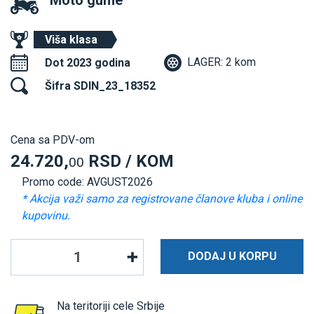
Moto gume
Viša klasa
LAGER: 2 kom
Dot 2023 godina
Šifra SDIN_23_18352
Cena sa PDV-om
24.720,
RSD / KOM
00
Promo code: AVGUST2026
* Akcija važi samo za registrovane članove kluba i online
kupovinu.
DODAJ U KORPU
Na teritoriji cele Srbije