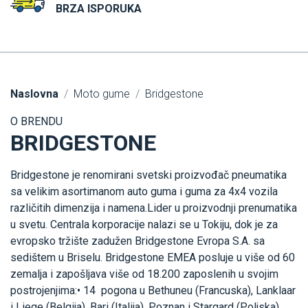
BRZA ISPORUKA
Naslovna
Moto gume
Bridgestone
O BRENDU
BRIDGESTONE
Bridgestone je renomirani svetski proizvođač pneumatika
sa velikim asortimanom auto guma i guma za 4x4 vozila
različitih dimenzija i namena.Lider u proizvodnji prenumatika
u svetu. Centrala korporacije nalazi se u Tokiju, dok je za
evropsko tržište zadužen Bridgestone Evropa S.A. sa
sedištem u Briselu. Bridgestone EMEA posluje u više od 60
zemalja i zapošljava više od 18.200 zaposlenih u svojim
postrojenjima:• 14 pogona u Bethuneu (Francuska), Lanklaar
i Liege (Belgija), Bari (Italija), Poznan i Stargard (Poljska),