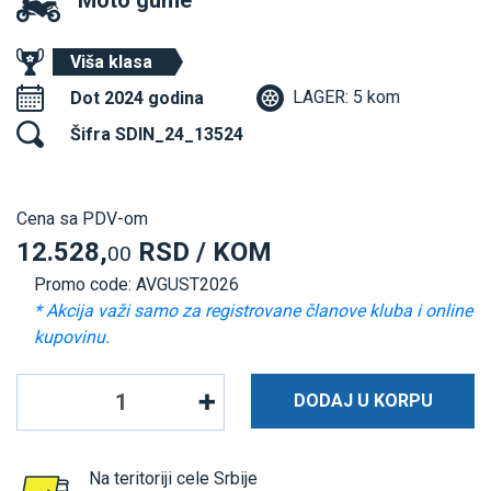
Moto gume
Viša klasa
LAGER: 5 kom
Dot 2024 godina
Šifra SDIN_24_13524
Cena sa PDV-om
12.528,
RSD / KOM
00
Promo code: AVGUST2026
* Akcija važi samo za registrovane članove kluba i online
kupovinu.
DODAJ U KORPU
Na teritoriji cele Srbije