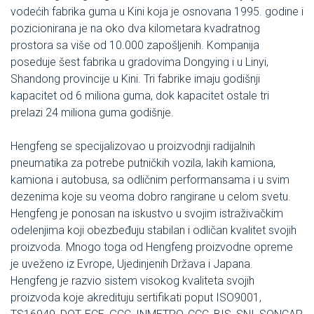
vodećih fabrika guma u Kini koja je osnovana 1995. godine i
pozicionirana je na oko dva kilometara kvadratnog
prostora sa više od 10.000 zapošljenih. Kompanija
poseduje šest fabrika u gradovima Dongying i u Linyi,
Shandong provincije u Kini. Tri fabrike imaju godišnji
kapacitet od 6 miliona guma, dok kapacitet ostale tri
prelazi 24 miliona guma godišnje.
Hengfeng se specijalizovao u proizvodnji radijalnih
pneumatika za potrebe putničkih vozila, lakih kamiona,
kamiona i autobusa, sa odličnim performansama i u svim
dezenima koje su veoma dobro rangirane u celom svetu.
Hengfeng je ponosan na iskustvo u svojim istraživačkim
odelenjima koji obezbeđuju stabilan i odličan kvalitet svojih
proizvoda. Mnogo toga od Hengfeng proizvodne opreme
je uveženo iz Evrope, Ujedinjenih Država i Japana.
Hengfeng je razvio sistem visokog kvaliteta svojih
proizvoda koje akredituju sertifikati poput ISO9001,