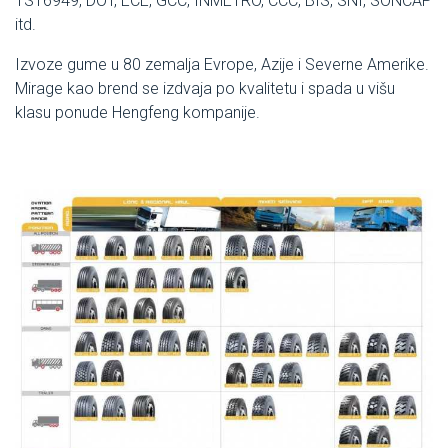
TS16949, DOT, ECE, GCC, INMETRO, CCC, BIS, SNI, SONCAP
itd.
Izvoze gume u 80 zemalja Evrope, Azije i Severne Amerike.
Mirage kao brend se izdvaja po kvalitetu i spada u višu
klasu ponude Hengfeng kompanije.