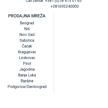
Call centar: +381 (0)18 415 01 63
+381693240000
PRODAJNA MREŽA
Beograd
Niš
Novi Sad
Subotica
Čačak
Kragujevac
Leskovac
Pirot
Jagodina
Banja Luka
Bijeljina
Podgorica/Danilovgrad