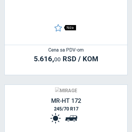
Niža
Cena sa PDV-om
5.616,
RSD / KOM
00
MR-HT 172
245/70 R17