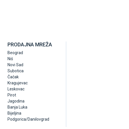
PRODAJNA MREŽA
Beograd
Niš
Novi Sad
Subotica
Čačak
Kragujevac
Leskovac
Pirot
Jagodina
Banja Luka
Bijeljina
Podgorica/Danilovgrad