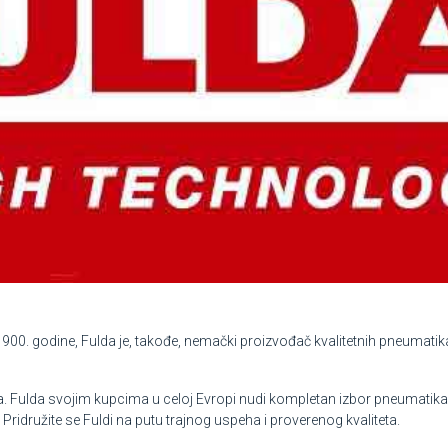
0. godine, Fulda je, takođe, nemački proizvođač kvalitetnih pneumatika,
. Fulda svojim kupcima u celoj Evropi nudi kompletan izbor pneumatik
. Pridružite se Fuldi na putu trajnog uspeha i proverenog kvaliteta.