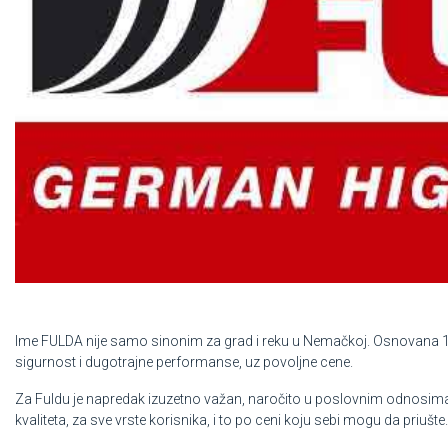
Ime FULDA nije samo sinonim za grad i reku u Nemačkoj. Osnovana 190
sigurnost i dugotrajne performanse, uz povoljne cene.
Za Fuldu je napredak izuzetno važan, naročito u poslovnim odnosima
kvaliteta, za sve vrste korisnika, i to po ceni koju sebi mogu da priušte