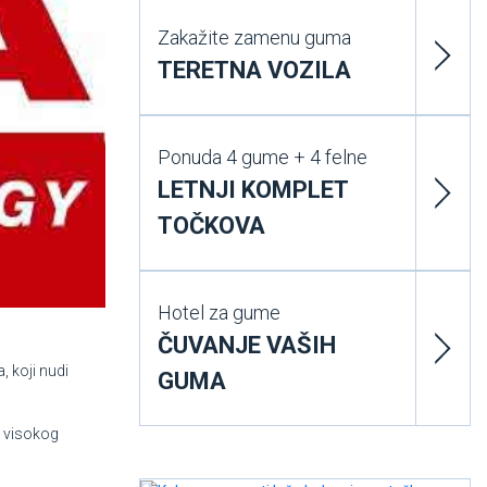
Zakažite zamenu guma
TERETNA VOZILA
Ponuda 4 gume + 4 felne
LETNJI KOMPLET
TOČKOVA
Hotel za gume
ČUVANJE VAŠIH
 koji nudi
GUMA
a visokog