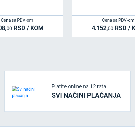
Cena sa PDV-om
Cena sa PDV-om
08,
RSD / KOM
4.152,
RSD / 
00
00
Platite online na 12 rata
SVI NAČINI PLAĆANJA