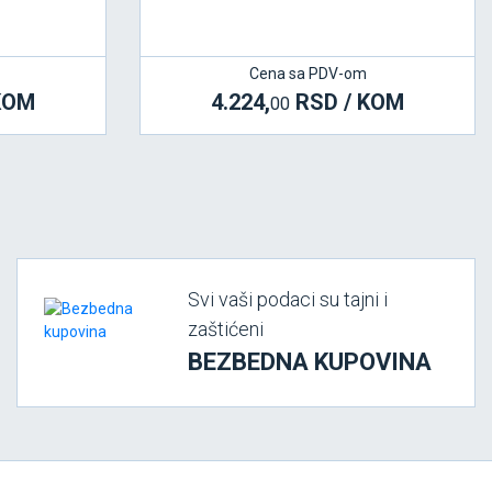
Cena sa PDV-om
KOM
4.224,
RSD / KOM
00
Svi vaši podaci su tajni i
zaštićeni
BEZBEDNA KUPOVINA