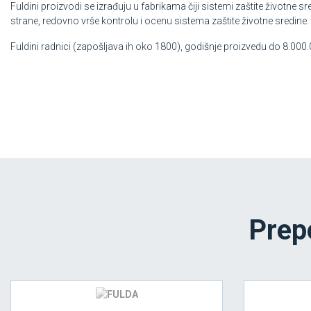
Fuldini proizvodi se izrađuju u fabrikama čiji sistemi zaštite životne 
strane, redovno vrše kontrolu i ocenu sistema zaštite životne sredine.
Fuldini radnici (zapošljava ih oko 1800), godišnje proizvedu do 8.000
Prep