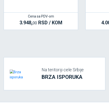
Cena sa PDV-om
3.948,
RSD / KOM
4.0
00
Na teritoriji cele Srbije
BRZA ISPORUKA