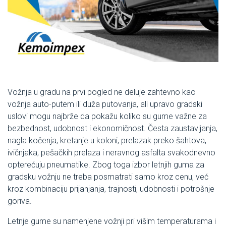
Vožnja u gradu na prvi pogled ne deluje zahtevno kao
vožnja auto-putem ili duža putovanja, ali upravo gradski
uslovi mogu najbrže da pokažu koliko su gume važne za
bezbednost, udobnost i ekonomičnost. Česta zaustavljanja,
nagla kočenja, kretanje u koloni, prelazak preko šahtova,
ivičnjaka, pešačkih prelaza i neravnog asfalta svakodnevno
opterećuju pneumatike. Zbog toga izbor letnjih guma za
gradsku vožnju ne treba posmatrati samo kroz cenu, već
kroz kombinaciju prijanjanja, trajnosti, udobnosti i potrošnje
goriva.
Letnje gume su namenjene vožnji pri višim temperaturama i