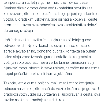
temperaturama, letnje gume imaju plići i čvršći dezen.
Ovakav dizajn omogućava veću kontaktnu površinu sa
kolovozom, što direktno utiče na bolje prijanjanje i kontrolu
vozila. U gradskim uslovima, gde su nagla kočenja i česte
promene pravca svakodnevica, ova karakteristika dolazi
do punog izražaja.
Još jedna važna razlika je u načinu na koji letnje gume
odvode vodu. Njihovi kanali su dizajnirani da efikasno
spreče akvaplaning, odnosno gubitak kontakta sa putem
usled sloja vode između gume i asfalta. Iako gradska
vožnja retko podrazumeva velike brzine, iznenadni letnji
pljuskovi mogu stvoriti klizave uslove, naročito na mestima
poput pešačkih prelaza ili tramvajskih šina.
Takođe, letnje gume obično imaju manji otpor kotrljanja u
odnosu na zimske, što znači da vozilo troši manje goriva. U
gradskoj vožnji, gde su ubrzavanja i usporavanja česta, ova
razlika može biti značajna na duži rok.