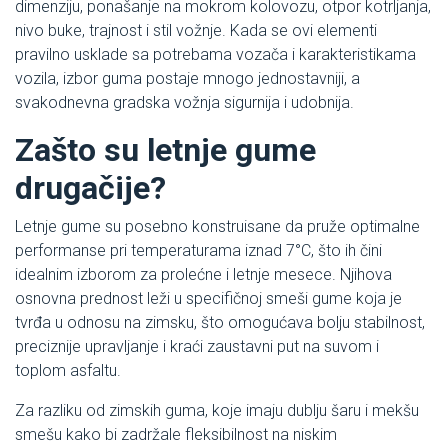
dimenziju, ponašanje na mokrom kolovozu, otpor kotrljanja,
nivo buke, trajnost i stil vožnje. Kada se ovi elementi
pravilno usklade sa potrebama vozača i karakteristikama
vozila, izbor guma postaje mnogo jednostavniji, a
svakodnevna gradska vožnja sigurnija i udobnija.
Zašto su letnje gume
drugačije?
Letnje gume su posebno konstruisane da pruže optimalne
performanse pri temperaturama iznad 7°C, što ih čini
idealnim izborom za prolećne i letnje mesece. Njihova
osnovna prednost leži u specifičnoj smeši gume koja je
tvrđa u odnosu na zimsku, što omogućava bolju stabilnost,
preciznije upravljanje i kraći zaustavni put na suvom i
toplom asfaltu.
Za razliku od zimskih guma, koje imaju dublju šaru i mekšu
smešu kako bi zadržale fleksibilnost na niskim