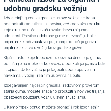
udobnu gradsku vožnju
Izbor letnjih guma za gradske uslove vožnje ne treba
posmatrati kao rutinsku kupovinu, već kao važnu odluku
koja direktno utiče na vašu svakodnevnu sigurnost i
udobnost. Pravilno odabrane gume obezbeđuju bolje
prijanjanje, kraći zaustavni put, manju potrošnju goriva i
prijatnije iskustvo u vožnji kroz gradske gužve.
Ključni faktori koje treba uzeti u obzir su dimenzija gume,
ponašanje na mokrom kolovozu, otpor kotrljanja, nivo buke
i trajnost. Uz to, važno je prilagoditi izbor sopstvenim
navikama u vožnji i realnim uslovima na putu.
Izbegavanjem najčešćih grešaka i redovnom proverom
stanja guma, možete značajno produžiti njihov vek trajanja i
obezbediti pouzdanu vožnju u svim situacijama.
U Kemoimpex ponudi možete pronaći širok izbor letnjih