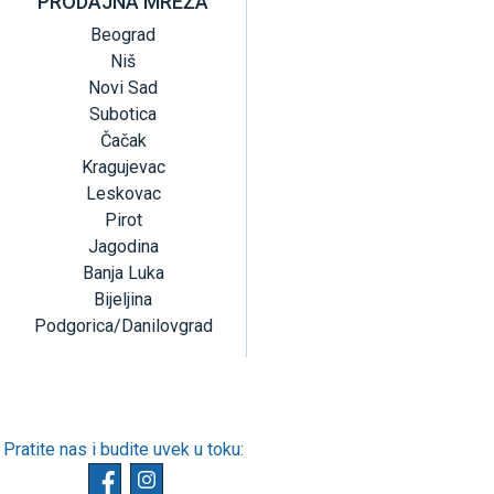
PRODAJNA MREŽA
Beograd
Niš
Novi Sad
Subotica
Čačak
Kragujevac
Leskovac
Pirot
Jagodina
Banja Luka
Bijeljina
Podgorica/Danilovgrad
Pratite nas i budite uvek u toku: