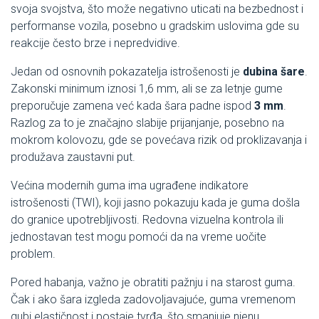
svoja svojstva, što može negativno uticati na bezbednost i
performanse vozila, posebno u gradskim uslovima gde su
reakcije često brze i nepredvidive.
Jedan od osnovnih pokazatelja istrošenosti je
dubina šare
.
Zakonski minimum iznosi 1,6 mm, ali se za letnje gume
preporučuje zamena već kada šara padne ispod
3 mm
.
Razlog za to je značajno slabije prijanjanje, posebno na
mokrom kolovozu, gde se povećava rizik od proklizavanja i
produžava zaustavni put.
Većina modernih guma ima ugrađene indikatore
istrošenosti (TWI), koji jasno pokazuju kada je guma došla
do granice upotrebljivosti. Redovna vizuelna kontrola ili
jednostavan test mogu pomoći da na vreme uočite
problem.
Pored habanja, važno je obratiti pažnju i na starost guma.
Čak i ako šara izgleda zadovoljavajuće, guma vremenom
gubi elastičnost i postaje tvrđa, što smanjuje njenu