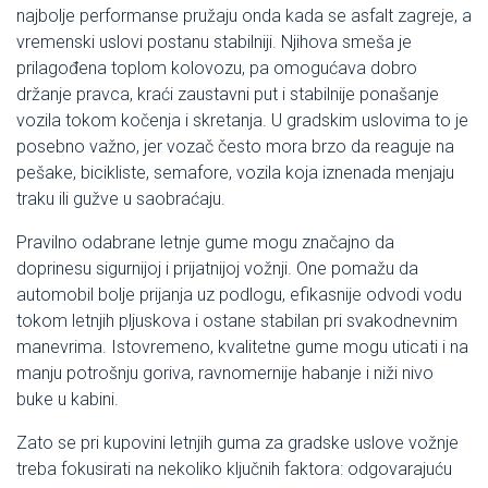
najbolje performanse pružaju onda kada se asfalt zagreje, a
vremenski uslovi postanu stabilniji. Njihova smeša je
prilagođena toplom kolovozu, pa omogućava dobro
držanje pravca, kraći zaustavni put i stabilnije ponašanje
vozila tokom kočenja i skretanja. U gradskim uslovima to je
posebno važno, jer vozač često mora brzo da reaguje na
pešake, bicikliste, semafore, vozila koja iznenada menjaju
traku ili gužve u saobraćaju.
Pravilno odabrane letnje gume mogu značajno da
doprinesu sigurnijoj i prijatnijoj vožnji. One pomažu da
automobil bolje prijanja uz podlogu, efikasnije odvodi vodu
tokom letnjih pljuskova i ostane stabilan pri svakodnevnim
manevrima. Istovremeno, kvalitetne gume mogu uticati i na
manju potrošnju goriva, ravnomernije habanje i niži nivo
buke u kabini.
Zato se pri kupovini letnjih guma za gradske uslove vožnje
treba fokusirati na nekoliko ključnih faktora: odgovarajuću