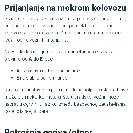
Prijanjanje na mokrom kolovozu
Grad ne znači uvek suvu vožnju. Naprotiv, kiša, prosuta ulja,
prašina i glatke površine poput pešačkih prelaza čine
kolovoz izuzetno klizavim. Zato je prijanjanje na mokrom
jedan od najvažnijih kriterijuma.
Na EU deklaraciji guma ovaj parametar se označava
slovima od
A do E
, gde:
A
označava najbolje prijanjanje
E
najslabije performanse
Razlika u zaustavnom putu između najbolje i najslabije klase
može biti i nekoliko metara, što u gradskoj vožnji može
napraviti ogromnu razliku između bezbednog zaustavljanja i
potencijalnog sudara.
Potrošnja goriva (otpor