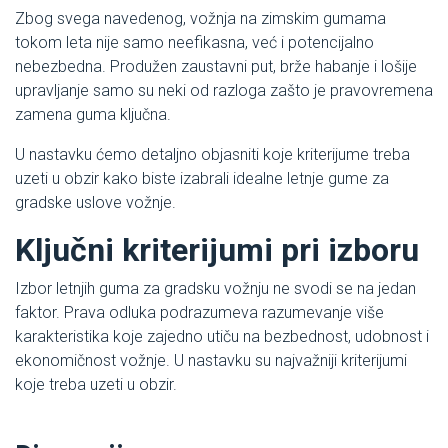
Zbog svega navedenog, vožnja na zimskim gumama
tokom leta nije samo neefikasna, već i potencijalno
nebezbedna. Produžen zaustavni put, brže habanje i lošije
upravljanje samo su neki od razloga zašto je pravovremena
zamena guma ključna.
U nastavku ćemo detaljno objasniti koje kriterijume treba
uzeti u obzir kako biste izabrali idealne letnje gume za
gradske uslove vožnje.
Ključni kriterijumi pri izboru
Izbor letnjih guma za gradsku vožnju ne svodi se na jedan
faktor. Prava odluka podrazumeva razumevanje više
karakteristika koje zajedno utiču na bezbednost, udobnost i
ekonomičnost vožnje. U nastavku su najvažniji kriterijumi
koje treba uzeti u obzir.