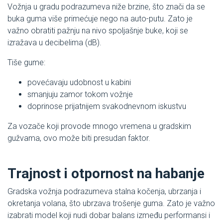
Vožnja u gradu podrazumeva niže brzine, što znači da se
buka guma više primećuje nego na auto-putu. Zato je
važno obratiti pažnju na nivo spoljašnje buke, koji se
izražava u decibelima (dB).
Tiše gume:
povećavaju udobnost u kabini
smanjuju zamor tokom vožnje
doprinose prijatnijem svakodnevnom iskustvu
Za vozače koji provode mnogo vremena u gradskim
gužvama, ovo može biti presudan faktor.
Trajnost i otpornost na habanje
Gradska vožnja podrazumeva stalna kočenja, ubrzanja i
okretanja volana, što ubrzava trošenje guma. Zato je važno
izabrati model koji nudi dobar balans između performansi i