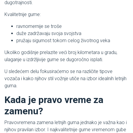
dugotrajnosti.
Kvalitetnije gume:
ravnomernije se troše
duže zadržavaju svoja svojstva
pružaju sigurnost tokom celog životnog veka
Ukoliko godišnje prelazite veći broj kilometara u gradu,
ulaganje u izdržljivije gume se dugoročno isplati.
U sledećem delu fokusiraćemo se na različite tipove
vozača i kako njihov stil vožnje utiče na izbor idealnih letnjih
guma.
Kada je pravo vreme za
zamenu?
Pravovremena zamena letnjih guma jednako je važna kao i
njihov pravilan izbor. I najkvalitetnije gume vremenom gube