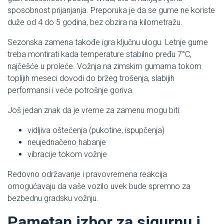
sposobnost prijanjanja. Preporuka je da se gume ne koriste
duže od 4 do 5 godina, bez obzira na kilometražu.
Sezonska zamena takođe igra ključnu ulogu. Letnje gume
treba montirati kada temperature stabilno pređu 7°C,
najčešće u proleće. Vožnja na zimskim gumama tokom
toplijih meseci dovodi do bržeg trošenja, slabijih
performansi i veće potrošnje goriva.
Još jedan znak da je vreme za zamenu mogu biti:
vidljiva oštećenja (pukotine, ispupčenja)
neujednačeno habanje
vibracije tokom vožnje
Redovno održavanje i pravovremena reakcija
omogućavaju da vaše vozilo uvek bude spremno za
bezbednu gradsku vožnju.
Pametan izbor za sigurnu i