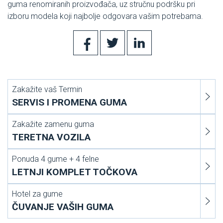
guma renomiranih proizvođača, uz stručnu podršku pri
izboru modela koji najbolje odgovara vašim potrebama.
Zakažite vaš Termin
SERVIS I PROMENA GUMA
Zakažite zamenu guma
TERETNA VOZILA
Ponuda 4 gume + 4 felne
LETNJI KOMPLET TOČKOVA
Hotel za gume
ČUVANJE VAŠIH GUMA