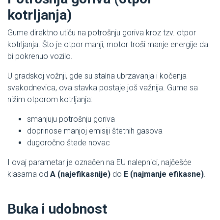
kotrljanja)
Gume direktno utiču na potrošnju goriva kroz tzv. otpor
kotrljanja. Što je otpor manji, motor troši manje energije da
bi pokrenuo vozilo.
U gradskoj vožnji, gde su stalna ubrzavanja i kočenja
svakodnevica, ova stavka postaje još važnija. Gume sa
nižim otporom kotrljanja:
smanjuju potrošnju goriva
doprinose manjoj emisiji štetnih gasova
dugoročno štede novac
I ovaj parametar je označen na EU nalepnici, najčešće
klasama od
A (najefikasnije)
do
E (najmanje efikasne)
.
Buka i udobnost