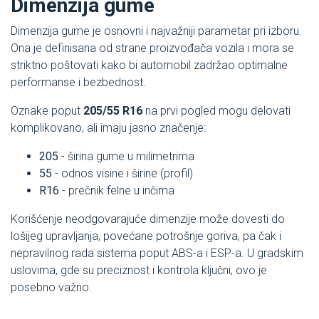
Dimenzija gume
Dimenzija gume je osnovni i najvažniji parametar pri izboru.
Ona je definisana od strane proizvođača vozila i mora se
striktno poštovati kako bi automobil zadržao optimalne
performanse i bezbednost.
Oznake poput
205/55 R16
na prvi pogled mogu delovati
komplikovano, ali imaju jasno značenje:
205
- širina gume u milimetrima
55
- odnos visine i širine (profil)
R16
- prečnik felne u inčima
Korišćenje neodgovarajuće dimenzije može dovesti do
lošijeg upravljanja, povećane potrošnje goriva, pa čak i
nepravilnog rada sistema poput ABS-a i ESP-a. U gradskim
uslovima, gde su preciznost i kontrola ključni, ovo je
posebno važno.