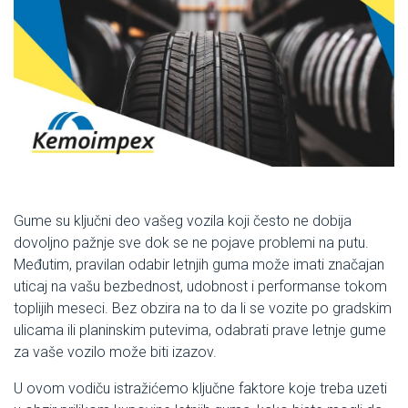
Gume su ključni deo vašeg vozila koji često ne dobija
dovoljno pažnje sve dok se ne pojave problemi na putu.
Međutim, pravilan odabir letnjih guma može imati značajan
uticaj na vašu bezbednost, udobnost i performanse tokom
toplijih meseci. Bez obzira na to da li se vozite po gradskim
ulicama ili planinskim putevima, odabrati prave letnje gume
za vaše vozilo može biti izazov.
U ovom vodiču istražićemo ključne faktore koje treba uzeti