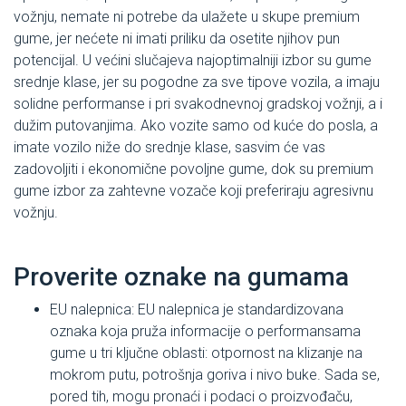
vožnju, nemate ni potrebe da ulažete u skupe premium
gume, jer nećete ni imati priliku da osetite njihov pun
potencijal. U većini slučajeva najoptimalniji izbor su gume
srednje klase, jer su pogodne za sve tipove vozila, a imaju
solidne performanse i pri svakodnevnoj gradskoj vožnji, a i
dužim putovanjima. Ako vozite samo od kuće do posla, a
imate vozilo niže do srednje klase, sasvim će vas
zadovoljiti i ekonomične povoljne gume, dok su premium
gume izbor za zahtevne vozače koji preferiraju agresivnu
vožnju.
Proverite oznake na gumama
EU nalepnica: EU nalepnica je standardizovana
oznaka koja pruža informacije o performansama
gume u tri ključne oblasti: otpornost na klizanje na
mokrom putu, potrošnja goriva i nivo buke. Sada se,
pored tih, mogu pronaći i podaci o proizvođaču,