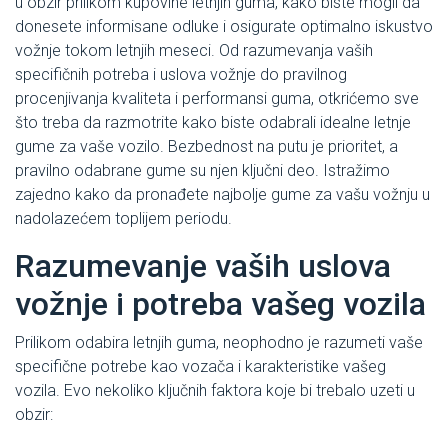
u obzir prilikom kupovine letnjih guma, kako biste mogli da
donesete informisane odluke i osigurate optimalno iskustvo
vožnje tokom letnjih meseci. Od razumevanja vaših
specifičnih potreba i uslova vožnje do pravilnog
procenjivanja kvaliteta i performansi guma, otkrićemo sve
što treba da razmotrite kako biste odabrali idealne letnje
gume za vaše vozilo. Bezbednost na putu je prioritet, a
pravilno odabrane gume su njen ključni deo. Istražimo
zajedno kako da pronađete najbolje gume za vašu vožnju u
nadolazećem toplijem periodu.
Razumevanje vaših uslova
vožnje i potreba vašeg vozila
Prilikom odabira letnjih guma, neophodno je razumeti vaše
specifične potrebe kao vozača i karakteristike vašeg
vozila. Evo nekoliko ključnih faktora koje bi trebalo uzeti u
obzir: