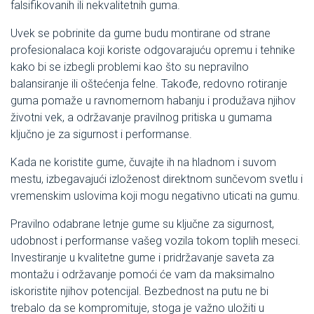
falsifikovanih ili nekvalitetnih guma.
Uvek se pobrinite da gume budu montirane od strane
profesionalaca koji koriste odgovarajuću opremu i tehnike
kako bi se izbegli problemi kao što su nepravilno
balansiranje ili oštećenja felne. Takođe, redovno rotiranje
guma pomaže u ravnomernom habanju i produžava njihov
životni vek, a održavanje pravilnog pritiska u gumama
ključno je za sigurnost i performanse.
Kada ne koristite gume, čuvajte ih na hladnom i suvom
mestu, izbegavajući izloženost direktnom sunčevom svetlu i
vremenskim uslovima koji mogu negativno uticati na gumu.
Pravilno odabrane letnje gume su ključne za sigurnost,
udobnost i performanse vašeg vozila tokom toplih meseci.
Investiranje u kvalitetne gume i pridržavanje saveta za
montažu i održavanje pomoći će vam da maksimalno
iskoristite njihov potencijal. Bezbednost na putu ne bi
trebalo da se kompromituje, stoga je važno uložiti u