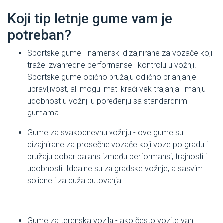
Koji tip letnje gume vam je
potreban?
Sportske gume - namenski dizajnirane za vozače koji
traže izvanredne performanse i kontrolu u vožnji.
Sportske gume obično pružaju odlično prianjanje i
upravljivost, ali mogu imati kraći vek trajanja i manju
udobnost u vožnji u poređenju sa standardnim
gumama.
Gume za svakodnevnu vožnju - ove gume su
dizajnirane za prosečne vozače koji voze po gradu i
pružaju dobar balans između performansi, trajnosti i
udobnosti. Idealne su za gradske vožnje, a sasvim
solidne i za duža putovanja.
Gume za terenska vozila - ako često vozite van