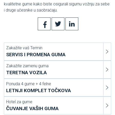
kvalitetne gume kako biste osigurali sigurnu vožnju za sebe
i druge učesnike u saobraćaju.
Zakažite vaš Termin
SERVIS I PROMENA GUMA
Zakažite zamenu guma
TERETNA VOZILA
Ponuda 4 gume + 4 felne
LETNJI KOMPLET TOČKOVA
Hotel za gume
ČUVANJE VAŠIH GUMA