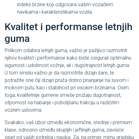
indeks brzine koji odgovara vašim vozačkim
navikama i karakteristikama vozila.
Kvalitet i performanse letnjih
guma
Prilikom odabira letnjih guma, važno je pažljivo razmotriti
njihov kvalitet i performanse kako biste osigurali optimalnu
sigurnost i udobnost vožnje, ali i dugotrajnost letnjih guma.
U tom smislu važno je da razmotrite dizajn šare, te
potražite one čiji dizajn pruža dobro prianjanje na suvom i
mokrom putu, kao i stabilnost pri visokim brzinama. Osim
toga, kvalitetnije gumene smeše pružaju dugotrajnost,
otpornost na habanje i poboljšanu trakciju u različitim
voznim uslovima.
Svakako, vaš izbor između ekonomične, srednje i premium
klase, odnosno između skupljih i jeftinijih guma, zavisiće
opet od vaših potreba i navika. Za, na primer, mirnu gradsku