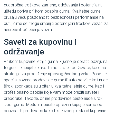
dugoročne troškove zamene, održavanja i potencijalnu
uštedu goriva prilikom odabira guma. Kvalitetne gume
pružaju veću pouzdanost, bezbednost i performanse na
putu, čime se mogu smanjiti potencijalni troškovi vezani za
nesreće ili oštećenja vozila.
Saveti za kupovinu i
održavanje
Prilikom kupovine letnjih guma, ključno je obratiti pažnju na
to gde ih kupujete, kako ih montirate i održavate, kao i na
strategije za produženje njihovog životnog veka. Posetite
specijalizovane prodavnice guma ili auto-servise koji nude
širok izbor kada su u pitanju kvalitetne
letnje gume
, kao i
profesionalno osoblje koje vam može pružiti savete i
preporuke. Takođe, online prodavnice često nude širok
izbor guma. Međutim, budite oprezni i kupujte samo od
pouzdanih prodavaca kako biste izbegli rizik od kupovine