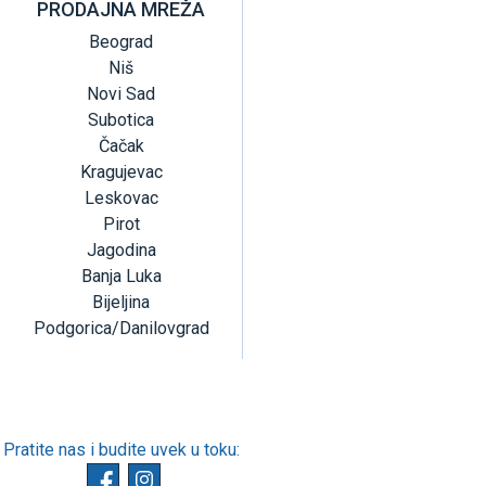
PRODAJNA MREŽA
Beograd
Niš
Novi Sad
Subotica
Čačak
Kragujevac
Leskovac
Pirot
Jagodina
Banja Luka
Bijeljina
Podgorica/Danilovgrad
Pratite nas i budite uvek u toku: