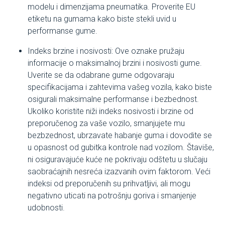
modelu i dimenzijama pneumatika. Proverite EU
etiketu na gumama kako biste stekli uvid u
performanse gume.
Indeks brzine i nosivosti: Ove oznake pružaju
informacije o maksimalnoj brzini i nosivosti gume.
Uverite se da odabrane gume odgovaraju
specifikacijama i zahtevima vašeg vozila, kako biste
osigurali maksimalne performanse i bezbednost.
Ukoliko koristite niži indeks nosivosti i brzine od
preporučenog za vaše vozilo, smanjujete mu
bezbzednost, ubrzavate habanje guma i dovodite se
u opasnost od gubitka kontrole nad vozilom. Štaviše,
ni osiguravajuće kuće ne pokrivaju odštetu u slučaju
saobraćajnih nesreća izazvanih ovim faktorom. Veći
indeksi od preporučenih su prihvatljivi, ali mogu
negativno uticati na potrošnju goriva i smanjenje
udobnosti.