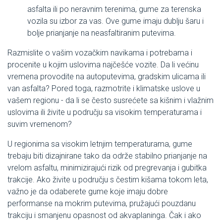
asfalta ili po neravnim terenima, gume za terenska
vozila su izbor za vas. Ove gume imaju dublju šaru i
bolje prianjanje na neasfaltiranim putevima.
Razmislite o vašim vozačkim navikama i potrebama i
procenite u kojim uslovima najčešće vozite. Da li većinu
vremena provodite na autoputevima, gradskim ulicama ili
van asfalta? Pored toga, razmotrite i klimatske uslove u
vašem regionu - da li se često susrećete sa kišnim i vlažnim
uslovima ili živite u području sa visokim temperaturama i
suvim vremenom?
U regionima sa visokim letnjim temperaturama, gume
trebaju biti dizajnirane tako da održe stabilno prianjanje na
vrelom asfaltu, minimizirajući rizik od pregrevanja i gubitka
trakcije. Ako živite u području s čestim kišama tokom leta,
važno je da odaberete gume koje imaju dobre
performanse na mokrim putevima, pružajući pouzdanu
trakciju i smanjenu opasnost od akvaplaninga. Čak i ako