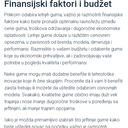
Finansijski faktori i budžet
Prilikom odabira letnjih guma, važno je razmotriti finansijske
faktore kako biste pronašli optimalnu ravnotežu između
cene guma, troškova održavanja i dugoročne ekonomske
isplativosti. Letnje gume dolaze u različitim cenovnim
opsezima, u zavisnosti od brenda, modela, dimenzija i
performansi. Razmislite o vašem budžetu i odaberite gume
koje su ekonomski prihvatljive, ali i zadovoljavaju vaše
potrebe u pogledu kvaliteta i performansi.
Neke gume mogu imati dodatne benefite ili tehnološke
inovacije koje ih čine skupljim. Procenite da li vam ti benefiti
zaista trebaju ili možete da uštedite odabirom osnovnijih
modela. Svakako, kvalitetne gume obično imaju duži vek
trajanja i nose manje dugoročne troškove u poređenju sa
jeftinijim, ali manje trajnim opcijama.
Iako je možda primamljivo izabrati što jeftinije gume kako
biste uštedeli novac na početku, važno je razmotriti