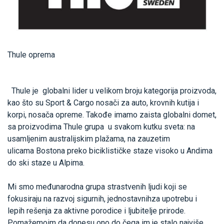
Thule oprema
Thule je globalni lider u velikom broju kategorija proizvoda,
kao što su Sport & Cargo nosači za auto, krovnih kutija i
korpi, nosača opreme. Takođe imamo zaista globalni domet,
sa proizvodima Thule grupa u svakom kutku sveta: na
usamljenim australijskim plažama, na zauzetim
ulicama Bostona preko biciklističke staze visoko u Andima
do ski staze u Alpima.
Mi smo međunarodna grupa strastvenih ljudi koji se
fokusiraju na razvoj sigurnih, jednostavnihza upotrebu i
lepih rešenja za aktivne porodice i ljubitelje prirode.
Pomažemoim da donesu ono do čega im je stalo najviše