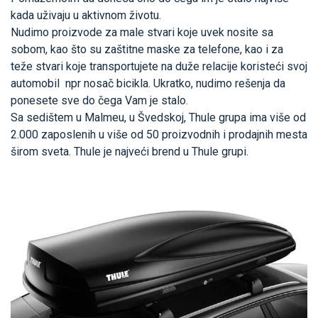
kada uživaju u aktivnom životu.
Nudimo proizvode za male stvari koje uvek nosite sa
sobom, kao što su zaštitne maske za telefone, kao i za
teže stvari koje transportujete na duže relacije koristeći svoj
automobil npr nosač bicikla. Ukratko, nudimo rešenja da
ponesete sve do čega Vam je stalo.
Sa sedištem u Malmeu, u Švedskoj, Thule grupa ima više od
2.000 zaposlenih u više od 50 proizvodnih i prodajnih mesta
širom sveta. Thule je najveći brend u Thule grupi.