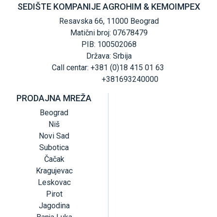
SEDIŠTE KOMPANIJE AGROHIM & KEMOIMPEX
Resavska 66, 11000 Beograd
Matični broj: 07678479
PIB: 100502068
Država: Srbija
Call centar: +381 (0)18 415 01 63
+381693240000
PRODAJNA MREŽA
Beograd
Niš
Novi Sad
Subotica
Čačak
Kragujevac
Leskovac
Pirot
Jagodina