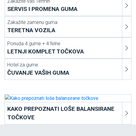
Zakažite vaš Termin
SERVIS I PROMENA GUMA
Zakažite zamenu guma
TERETNA VOZILA
Ponuda 4 gume + 4 felne
LETNJI KOMPLET TOČKOVA
Hotel za gume
ČUVANJE VAŠIH GUMA
KAKO PREPOZNATI LOŠE BALANSIRANE
TOČKOVE