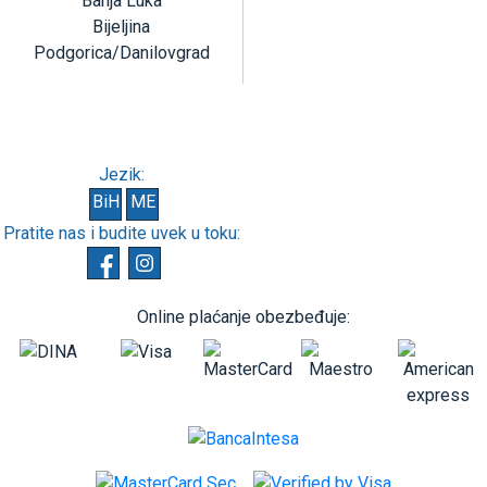
Banja Luka
Bijeljina
Podgorica/Danilovgrad
Jezik:
BiH
ME
Pratite nas i budite uvek u toku:
Online plaćanje obezbeđuje: