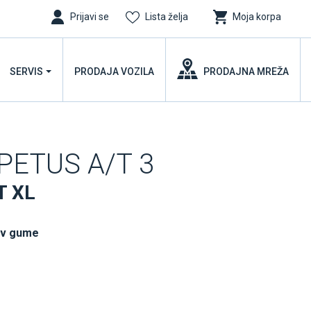
Prijavi se
Lista želja
Moja korpa
SERVIS
PRODAJA VOZILA
PRODAJNA MREŽA
PETUS A/T 3
T XL
uv gume