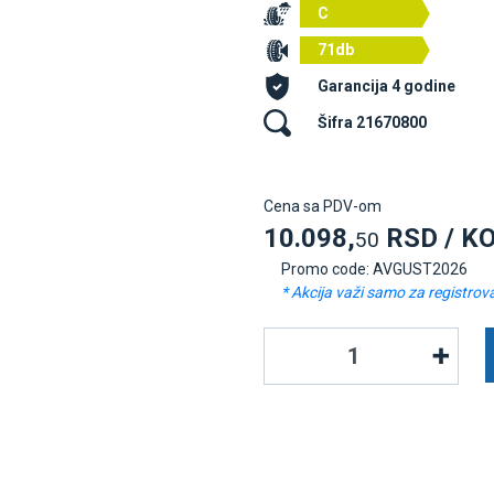
C
71db
Garancija 4 godine
Šifra 21670800
Cena sa PDV-om
10.098,
RSD / K
50
Promo code: AVGUST2026
* Akcija važi samo za registrov