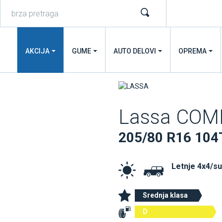
AKCIJA
GUME
AUTO DELOVI
OPREMA
Lassa COM
205/80 R16 104
Letnje 4x4/s
Srednja klasa
D