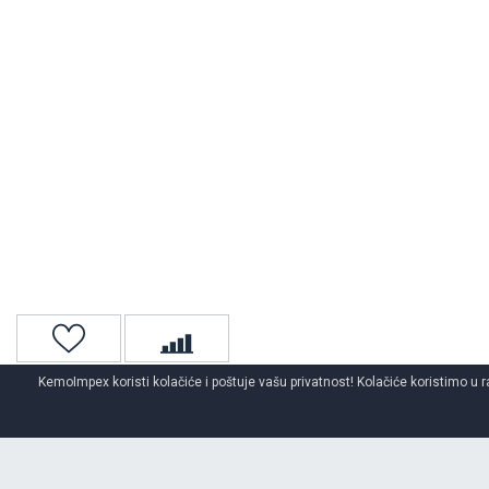
KemoImpex koristi kolačiće i poštuje vašu privatnost! Kolačiće koristimo u r