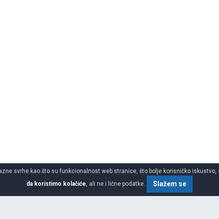
azne svrhe kao što su funkcionalnost web stranice, što bolje korisničko iskustvo, 
Slažem se
da koristimo kolačiće
, ali ne i lične podatke.