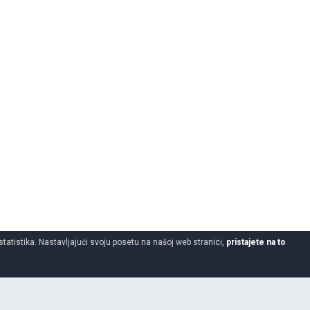
statistika. Nastavljajući svoju posetu na našoj web stranici,
pristajete na to