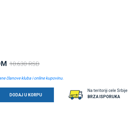
OM
10.630 RSD
ane članove kluba i online kupovinu.
Na teritoriji cele Srbije
DODAJ U KORPU
BRZA ISPORUKA