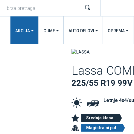
AKCIJA
GUME
AUTO DELOVI
OPREMA
Lassa COM
225/55 R19 99V
Letnje 4x4/s
Srednja klasa
Magistralni put