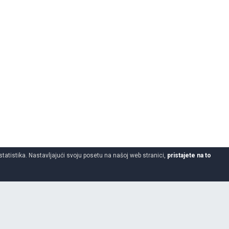
statistika. Nastavljajući svoju posetu na našoj web stranici,
pristajete na to