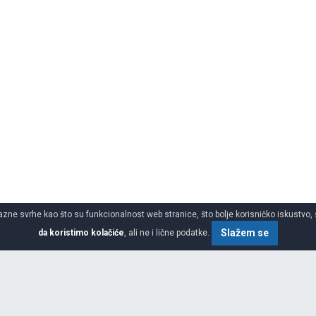
azne svrhe kao što su funkcionalnost web stranice, što bolje korisničko iskustvo, 
Slažem se
da koristimo kolačiće
, ali ne i lične podatke.
e za 4x4 suv