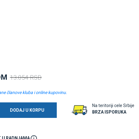
OM
13.054 RSD
ane članove kluba i online kupovinu.
Na teritoriji cele Srbije
DODAJ U KORPU
BRZA ISPORUKA
 U RADNJAMA