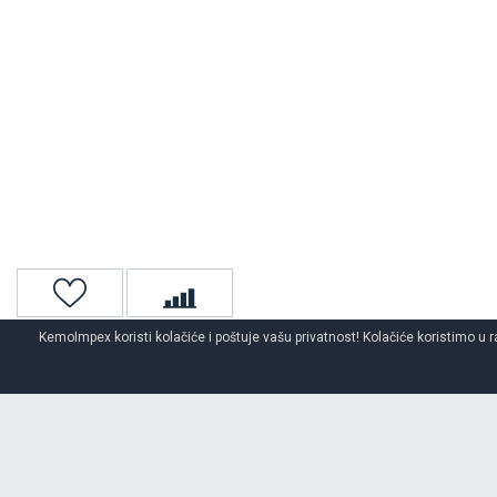
KemoImpex koristi kolačiće i poštuje vašu privatnost! Kolačiće koristimo u r
Naslovna
4x4 / Suv
Letnje 4x4/suv gume
LASSA
letnje gum