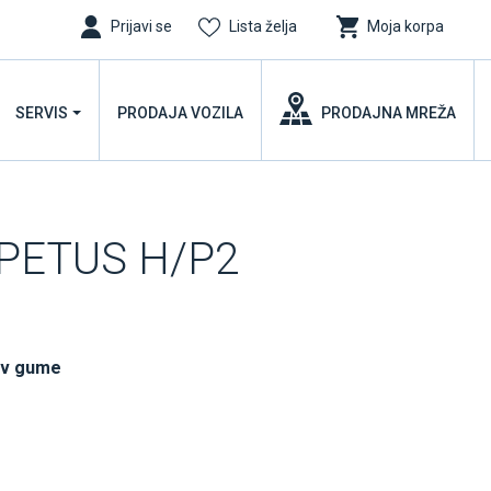
Prijavi se
Lista želja
Moja korpa
SERVIS
PRODAJA VOZILA
PRODAJNA MREŽA
PETUS H/P2
uv gume