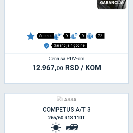
Srednja
D
D
72
Garancija 4 godine
Cena sa PDV-om
12.967,
RSD / KOM
00
COMPETUS A/T 3
265/60 R18 110T