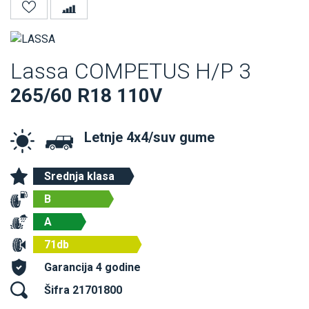
Lassa COMPETUS H/P 3
265/60 R18 110V
Letnje 4x4/suv gume
Srednja klasa
B
A
71db
Garancija 4 godine
Šifra 21701800