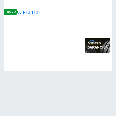
NOVO
Srednja
C
C
73
Garancija 4 godine
Cena sa PDV-om
14.451,
RSD / KOM
40
15.212 RSD