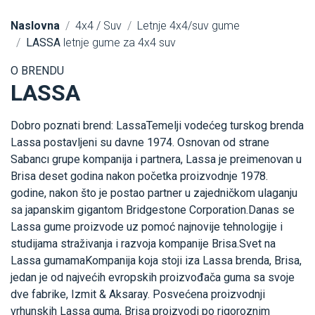
Naslovna
4x4 / Suv
Letnje 4x4/suv gume
LASSA
letnje gume za 4x4 suv
O BRENDU
LASSA
Dobro poznati brend: LassaTemelji vodećeg turskog brenda
Lassa postavljeni su davne 1974. Osnovan od strane
Sabancı grupe kompanija i partnera, Lassa je preimenovan u
Brisa deset godina nakon početka proizvodnje 1978.
godine, nakon što je postao partner u zajedničkom ulaganju
sa japanskim gigantom Bridgestone Corporation.Danas se
Lassa gume proizvode uz pomoć najnovije tehnologije i
studijama straživanja i razvoja kompanije Brisa.Svet na
Lassa gumamaKompanija koja stoji iza Lassa brenda, Brisa,
jedan je od najvećih evropskih proizvođača guma sa svoje
dve fabrike, Izmit & Aksaray. Posvećena proizvodnji
vrhunskih Lassa guma, Brisa proizvodi po rigoroznim