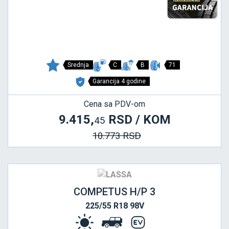
Srednja
C
B
71
Garancija 4 godine
Cena sa PDV-om
9.415,
RSD / KOM
45
10.773 RSD
COMPETUS H/P 3
225/55 R18 98V