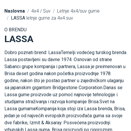
Naslovna
4x4 / Suv
Letnje 4x4/suv gume
LASSA
letnje gume za 4x4 suv
O BRENDU
LASSA
Dobro poznati brend: LassaTemelji vodećeg turskog brenda
Lassa postavljeni su davne 1974. Osnovan od strane
Sabancı grupe kompanija i partnera, Lassa je preimenovan u
Brisa deset godina nakon početka proizvodnje 1978.
godine, nakon što je postao partner u zajedničkom ulaganju
sa japanskim gigantom Bridgestone Corporation.Danas se
Lassa gume proizvode uz pomoć najnovije tehnologije i
studijama straživanja i razvoja kompanije Brisa.Svet na
Lassa gumamaKompanija koja stoji iza Lassa brenda, Brisa,
jedan je od najvećih evropskih proizvođača guma sa svoje
dve fabrike, Izmit & Aksaray. Posvećena proizvodnji
vrhunskih Lassa guma, Brisa proizvodi po rigoroznim