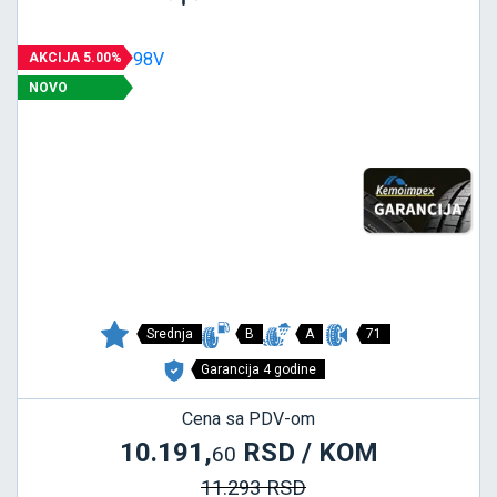
AKCIJA 5.00%
NOVO
Srednja
B
A
71
Garancija 4 godine
Cena sa PDV-om
10.191,
RSD / KOM
60
11.293 RSD