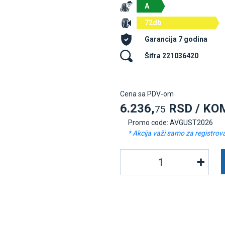
A
72db
Garancija 7 godina
Šifra 221036420
Cena sa PDV-om
6.236,
RSD / KO
75
Promo code: AVGUST2026
* Akcija važi samo za registrov