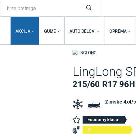
AKCIJA
GUME
AUTO DELOVI
OPREMA
LingLong 
215/60 R17 96H
Zimske 4x4/
Economy klasa
D