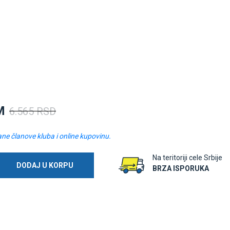
M
6.565 RSD
ane članove kluba i online kupovinu.
Na teritoriji cele Srbije
DODAJ U KORPU
BRZA ISPORUKA