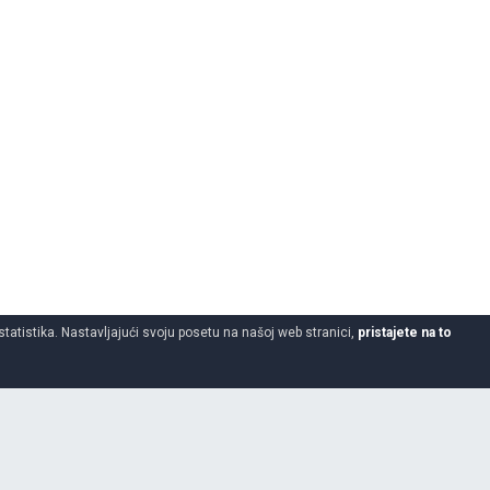
statistika. Nastavljajući svoju posetu na našoj web stranici,
pristajete na to