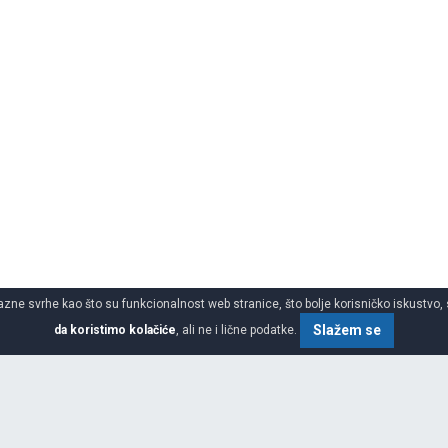
azne svrhe kao što su funkcionalnost web stranice, što bolje korisničko iskustvo, 
Slažem se
da koristimo kolačiće
, ali ne i lične podatke.