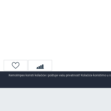
KemoImpex koristi kolačiće i poštuje vašu privatnost! Kolačiće koristimo u r
Naslovna
4x4 / Suv
Zimske 4x4/suv gume
LingLong