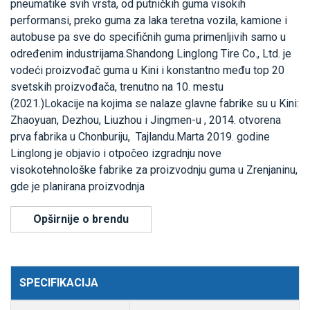
pneumatike svih vrsta, od putničkih guma visokih
performansi, preko guma za laka teretna vozila, kamione i
autobuse pa sve do specifičnih guma primenljivih samo u
određenim industrijama.Shandong Linglong Tire Co., Ltd. je
vodeći proizvođač guma u Kini i konstantno među top 20
svetskih proizvođača, trenutno na 10. mestu
(2021.)Lokacije na kojima se nalaze glavne fabrike su u Kini:
Zhaoyuan, Dezhou, Liuzhou i Jingmen-u , 2014. otvorena
prva fabrika u Chonburiju, Tajlandu.Marta 2019. godine
Linglong je objavio i otpočeo izgradnju nove
visokotehnološke fabrike za proizvodnju guma u Zrenjaninu,
gde je planirana proizvodnja
Opširnije o brendu
SPECIFIKACIJA