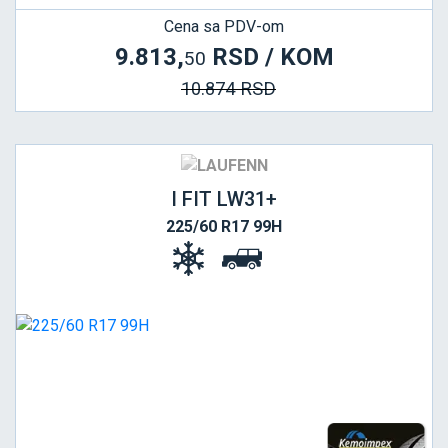
Cena sa PDV-om
9.813,
RSD / KOM
50
10.874 RSD
I FIT LW31+
225/60 R17 99H