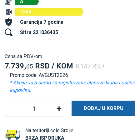
A
72db
Garancija 7 godina
Šifra 221036435
Cena sa PDV-om
7.739,
RSD / KOM
8.147 RSD
65
Promo code: AVGUST2026
* Akcija važi samo za registrovane članove kluba i online
kupovinu.
DODAJ U KORPU
Na teritoriji cele Srbije
BRZA ISPORUKA