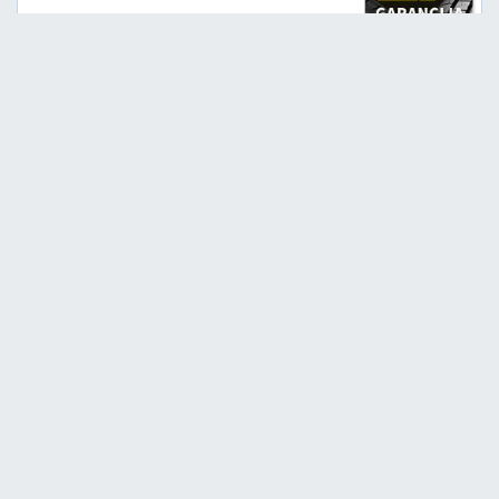
Srednja
D
C
72
Garancija 4 godine
Cena sa PDV-om
13.901,
RSD / KOM
00
KRISTALL CONTROL
225/60 R17 103V XL