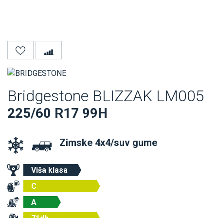
Bridgestone BLIZZAK LM005
225/60 R17 99H
Zimske 4x4/suv gume
Viša klasa
C
A