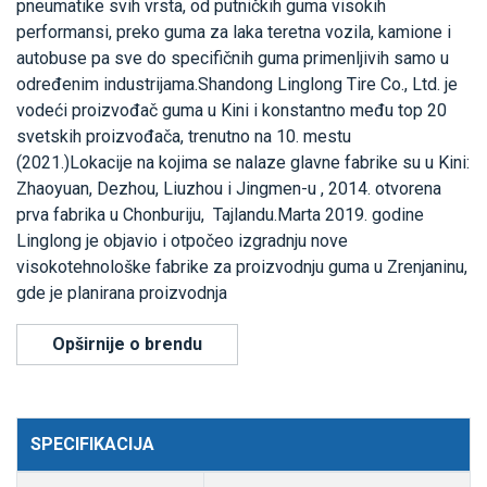
pneumatike svih vrsta, od putničkih guma visokih
performansi, preko guma za laka teretna vozila, kamione i
autobuse pa sve do specifičnih guma primenljivih samo u
određenim industrijama.Shandong Linglong Tire Co., Ltd. je
vodeći proizvođač guma u Kini i konstantno među top 20
svetskih proizvođača, trenutno na 10. mestu
(2021.)Lokacije na kojima se nalaze glavne fabrike su u Kini:
Zhaoyuan, Dezhou, Liuzhou i Jingmen-u , 2014. otvorena
prva fabrika u Chonburiju, Tajlandu.Marta 2019. godine
Linglong je objavio i otpočeo izgradnju nove
visokotehnološke fabrike za proizvodnju guma u Zrenjaninu,
gde je planirana proizvodnja
Opširnije o brendu
SPECIFIKACIJA