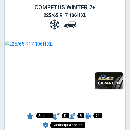
COMPETUS WINTER 2+
225/65 R17 106H XL
Srednja
D
B
71
Garancija 4 godine