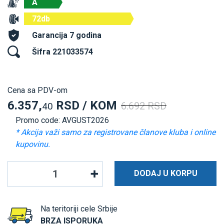
A
72db
Garancija 7 godina
Šifra 221033574
Cena sa PDV-om
6.357,
RSD / KOM
6.692 RSD
40
Promo code: AVGUST2026
* Akcija važi samo za registrovane članove kluba i online
kupovinu.
DODAJ U KORPU
Na teritoriji cele Srbije
BRZA ISPORUKA