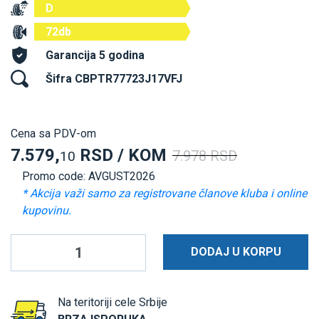
D
72db
Garancija 5 godina
Šifra CBPTR77723J17VFJ
Cena sa PDV-om
7.579,
RSD / KOM
7.978 RSD
10
Promo code: AVGUST2026
* Akcija važi samo za registrovane članove kluba i online
kupovinu.
DODAJ U KORPU
Na teritoriji cele Srbije