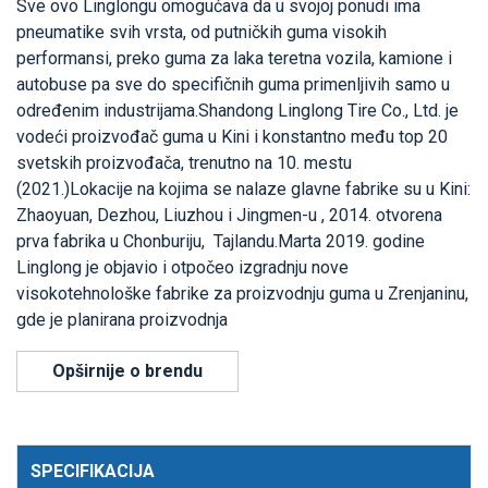
Sve ovo Linglongu omogućava da u svojoj ponudi ima
pneumatike svih vrsta, od putničkih guma visokih
performansi, preko guma za laka teretna vozila, kamione i
autobuse pa sve do specifičnih guma primenljivih samo u
određenim industrijama.Shandong Linglong Tire Co., Ltd. je
vodeći proizvođač guma u Kini i konstantno među top 20
svetskih proizvođača, trenutno na 10. mestu
(2021.)Lokacije na kojima se nalaze glavne fabrike su u Kini:
Zhaoyuan, Dezhou, Liuzhou i Jingmen-u , 2014. otvorena
prva fabrika u Chonburiju, Tajlandu.Marta 2019. godine
Linglong je objavio i otpočeo izgradnju nove
visokotehnološke fabrike za proizvodnju guma u Zrenjaninu,
gde je planirana proizvodnja
Opširnije o brendu
SPECIFIKACIJA