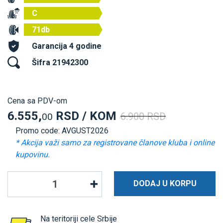
C
71db
Garancija 4 godine
Šifra 21942300
Cena sa PDV-om
6.555,
RSD / KOM
6.900 RSD
00
Promo code: AVGUST2026
* Akcija važi samo za registrovane članove kluba i online
kupovinu.
DODAJ U KORPU
Na teritoriji cele Srbije