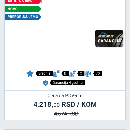
AKCIJA 5.00%
NOVO
PREPORUČUJEMO
Srednja
D
C
70
Garancija 4 godine
Cena sa PDV-om
4.218,
RSD / KOM
00
4.674 RSD