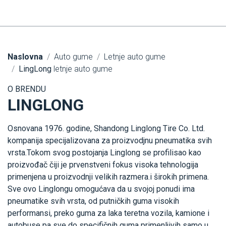
Naslovna
Auto gume
Letnje auto gume
LingLong
letnje auto gume
O BRENDU
LINGLONG
Osnovana 1976. godine, Shandong Linglong Tire Co. Ltd.
kompanija specijalizovana za proizvodjnu pneumatika svih
vrsta.Tokom svog postojanja Linglong se profilisao kao
proizvođač čiji je prvenstveni fokus visoka tehnologija
primenjena u proizvodnji velikih razmera.i širokih primena.
Sve ovo Linglongu omogućava da u svojoj ponudi ima
pneumatike svih vrsta, od putničkih guma visokih
performansi, preko guma za laka teretna vozila, kamione i
autobuse pa sve do specifičnih guma primenljivih samo u