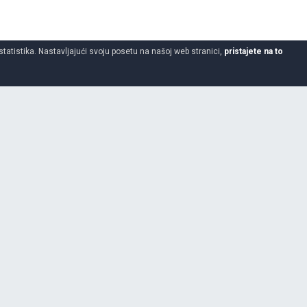
statistika. Nastavljajući svoju posetu na našoj web stranici,
pristajete na to