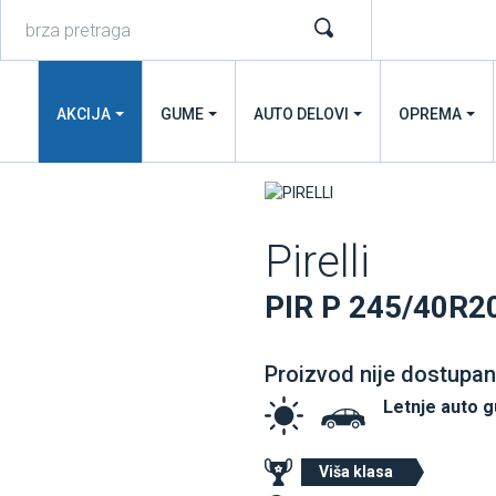
AKCIJA
GUME
AUTO DELOVI
OPREMA
Pirelli
PIR P 245/40R2
Proizvod nije dostupan
Letnje auto 
Viša klasa