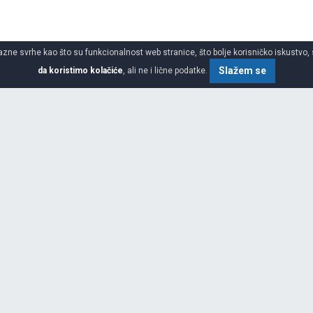
azne svrhe kao što su funkcionalnost web stranice, što bolje korisničko iskustvo, 
Slažem se
da koristimo kolačiće
, ali ne i lične podatke.
gume
SPECIFIKACIJA
za proizvodnju guma, na četiri
reko 10.000 distributera i nalazi
chelin, Continental i
tomobile, SUV i komercijalna
e performanse i udobnost na svim
lasti pneumatika, neumorna
 široka prodajna mreža osiguraće