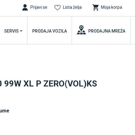
Prijavi se
Lista želja
Moja korpa
SERVIS
PRODAJA VOZILA
PRODAJNA MREŽA
0 99W XL P ZERO(VOL)KS
gume