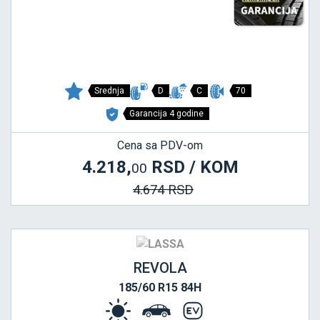
Srednja
D
C
70
Garancija 4 godine
Cena sa PDV-om
4.218,
RSD / KOM
00
4.674 RSD
REVOLA
185/60 R15 84H