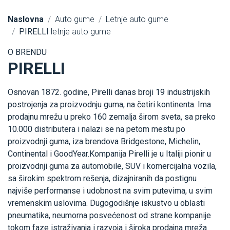
Naslovna
Auto gume
Letnje auto gume
PIRELLI
letnje auto gume
O BRENDU
PIRELLI
Osnovan 1872. godine, Pirelli danas broji 19 industrijskih
postrojenja za proizvodnju guma, na četiri kontinenta. Ima
prodajnu mrežu u preko 160 zemalja širom sveta, sa preko
10.000 distributera i nalazi se na petom mestu po
proizvodnji guma, iza brendova Bridgestone, Michelin,
Continental i GoodYear.Kompanija Pirelli je u Italiji pionir u
proizvodnji guma za automobile, SUV i komercijalna vozila,
sa širokim spektrom rešenja, dizajniranih da postignu
najviše performanse i udobnost na svim putevima, u svim
vremenskim uslovima. Dugogodišnje iskustvo u oblasti
pneumatika, neumorna posvećenost od strane kompanije
tokom faze istraživanja i razvoja i široka prodajna mreža