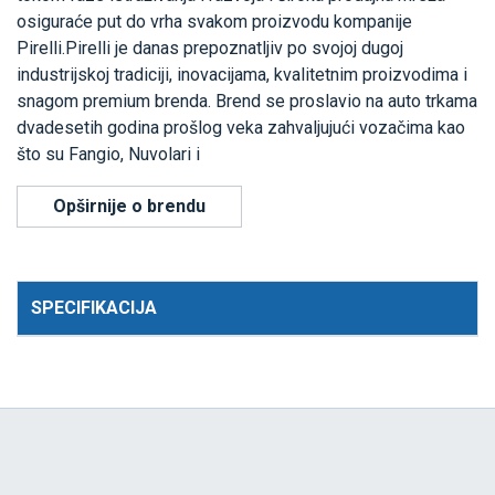
osiguraće put do vrha svakom proizvodu kompanije
Pirelli.Pirelli je danas prepoznatljiv po svojoj dugoj
industrijskoj tradiciji, inovacijama, kvalitetnim proizvodima i
snagom premium brenda. Brend se proslavio na auto trkama
dvadesetih godina prošlog veka zahvaljujući vozačima kao
što su Fangio, Nuvolari i
Opširnije o brendu
SPECIFIKACIJA