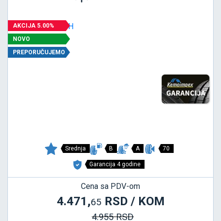
AKCIJA 5.00%
NOVO
PREPORUČUJEMO
Srednja
B
A
70
Garancija 4 godine
Cena sa PDV-om
4.471,
RSD / KOM
65
4.955 RSD