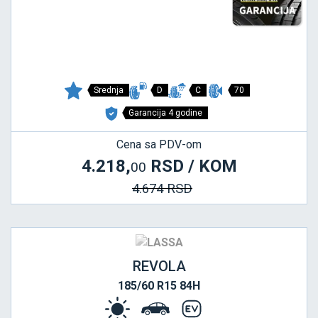
Srednja
D
C
70
Garancija 4 godine
Cena sa PDV-om
4.218,
RSD / KOM
00
4.674 RSD
REVOLA
185/60 R15 84H