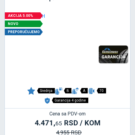
AKCIJA 5.00%
NOVO
PREPORUČUJEMO
Srednja
B
A
70
Garancija 4 godine
Cena sa PDV-om
4.471,
RSD / KOM
65
4.955 RSD