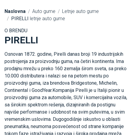
Naslovna
Auto gume
Letnje auto gume
PIRELLI
letnje auto gume
O BRENDU
PIRELLI
Osnovan 1872. godine, Pirelli danas broji 19 industrijskih
postrojenja za proizvodnju guma, na četiri kontinenta. Ima
prodajnu mrežu u preko 160 zemalja širom sveta, sa preko
10.000 distributera i nalazi se na petom mestu po
proizvodnji guma, iza brendova Bridgestone, Michelin,
Continental i GoodYear.Kompanija Pirelli je u Italiji pionir u
proizvodnji guma za automobile, SUV i komercijalna vozila,
sa širokim spektrom rešenja, dizajniranih da postignu
najviše performanse i udobnost na svim putevima, u svim
vremenskim uslovima. Dugogodišnje iskustvo u oblasti
pneumatika, neumorna posvećenost od strane kompanije
tokom faze istraživanja i razvoja i široka prodajna mreža