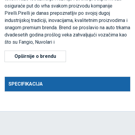
osiguraće put do vrha svakom proizvodu kompanije
Pirelli.Pirelli je danas prepoznatljiv po svojoj dugoj
industrijskoj tradiciji, inovacijama, kvalitetnim proizvodima i
snagom premium brenda. Brend se proslavio na auto trkama
dvadesetih godina prošlog veka zahvaljujući vozačima kao
što su Fangio, Nuvolari i
Opširnije o brendu
SPECIFIKACIJA