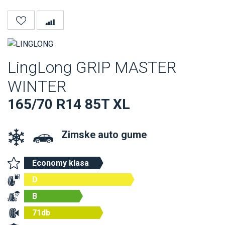
LingLong GRIP MASTER
WINTER
165/70 R14 85T XL
Zimske auto gume
Economy klasa
D
B
71db