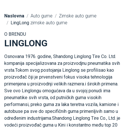
Naslovna
Auto gume
Zimske auto gume
LingLong
zimske auto gume
O BRENDU
LINGLONG
Osnovana 1976. godine, Shandong Linglong Tire Co. Ltd.
kompanija specijalizovana za proizvodjnu pneumatika svih
vrsta.Tokom svog postojanja Linglong se profilisao kao
proizvođač čiji je prvenstveni fokus visoka tehnologija
primenjena u proizvodnji velikih razmera.i širokih primena.
Sve ovo Linglongu omogućava da u svojoj ponudi ima
pneumatike svih vrsta, od putničkih guma visokih
performansi, preko guma za laka teretna vozila, kamione i
autobuse pa sve do specifičnih guma primenljivih samo u
određenim industrijama.Shandong Linglong Tire Co., Ltd. je
vodeći proizvođač guma u Kini i konstantno među top 20