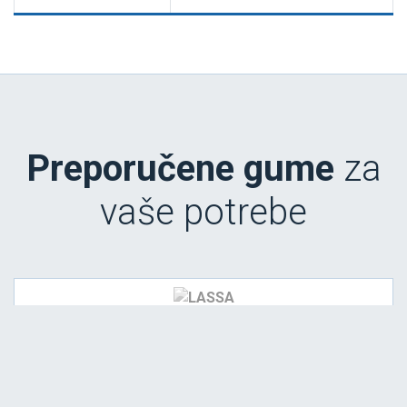
Preporučene gume
za
vaše potrebe
SNOWAYS 4
165/70 R14 85T XL