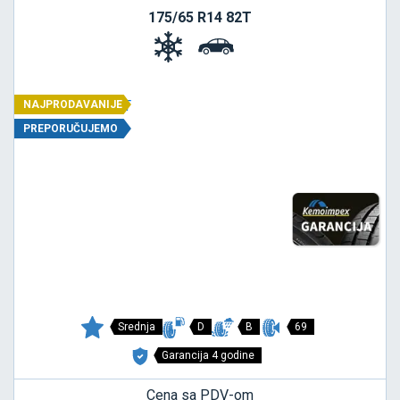
175/65 R14 82T
NAJPRODAVANIJE
PREPORUČUJEMO
Srednja
D
B
69
Garancija 4 godine
Cena sa PDV-om