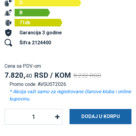
D
B
71db
Garancija 3 godine
Šifra 2124400
Cena sa PDV-om
7.820,
RSD / KOM
8.232 RSD
40
Promo code: AVGUST2026
* Akcija važi samo za registrovane članove kluba i online
kupovinu.
DODAJ U KORPU