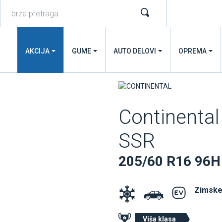
AKCIJA
GUME
AUTO DELOVI
OPREMA
Continental
SSR
205/60 R16 96H
Zimske
Viša klasa