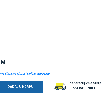
OM
ane članove kluba i online kupovinu.
Na teritoriji cele Srbije
DODAJ U KORPU
BRZA ISPORUKA