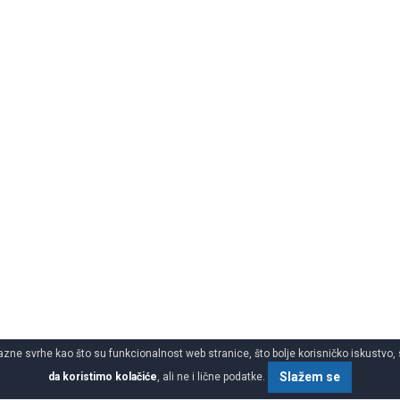
azne svrhe kao što su funkcionalnost web stranice, što bolje korisničko iskustvo, 
Slažem se
da koristimo kolačiće
, ali ne i lične podatke.