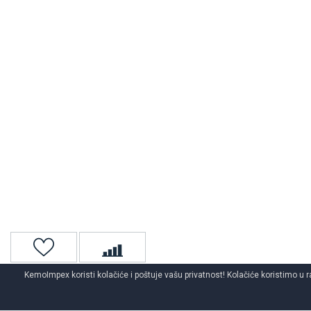
KemoImpex koristi kolačiće i poštuje vašu privatnost! Kolačiće koristimo u r