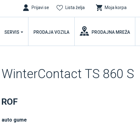
Prijavi se
Lista želja
Moja korpa
SERVIS
PRODAJA VOZILA
PRODAJNA MREŽA
 WinterContact TS 860 S
 ROF
 auto gume