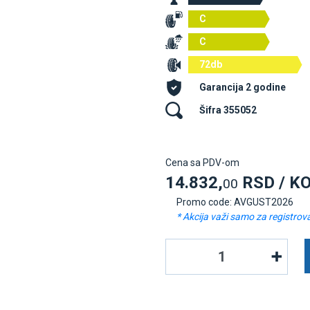
C
C
72db
Garancija 2 godine
Šifra 355052
Cena sa PDV-om
14.832,
RSD / K
00
Promo code: AVGUST2026
* Akcija važi samo za registrov