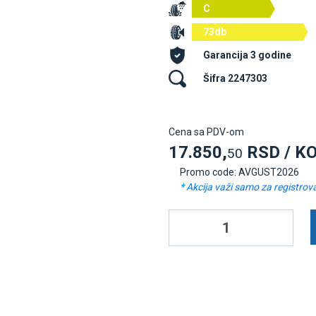
C
73db
Garancija 3 godine
Šifra 2247303
Cena sa PDV-om
17.850,
RSD / K
50
Promo code: AVGUST2026
* Akcija važi samo za registrov