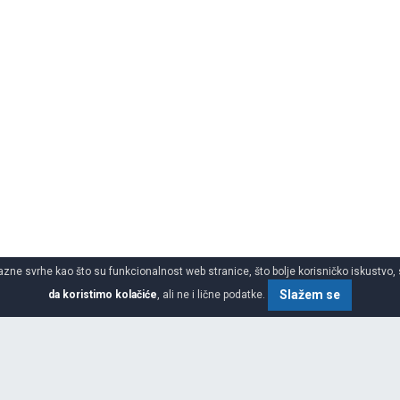
azne svrhe kao što su funkcionalnost web stranice, što bolje korisničko iskustvo, 
Slažem se
da koristimo kolačiće
, ali ne i lične podatke.