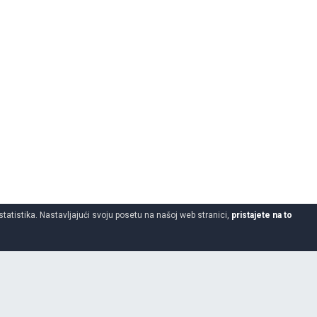
statistika. Nastavljajući svoju posetu na našoj web stranici,
pristajete na to