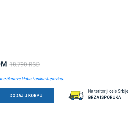
OM
18.790 RSD
ane članove kluba i online kupovinu.
Na teritoriji cele Srbije
DODAJ U KORPU
BRZA ISPORUKA