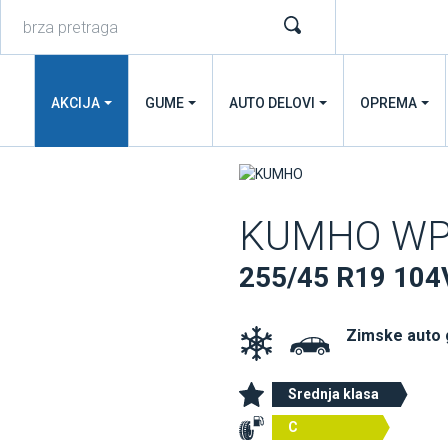
AKCIJA
GUME
AUTO DELOVI
OPREMA
KUMHO WP
255/45 R19 104
Zimske auto
Srednja klasa
C