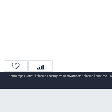
KemoImpex koristi kolačiće i poštuje vašu privatnost! Kolačiće koristimo u r
Naslovna
Auto gume
Zimske auto gume
KUMHO