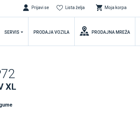
Prijavi se
Lista želja
Moja korpa
SERVIS
PRODAJA VOZILA
PRODAJNA MREŽA
72
V XL
 gume