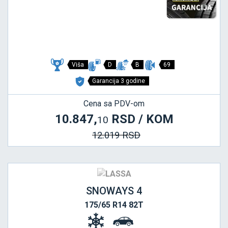
Viša
D
B
69
Garancija 3 godine
Cena sa PDV-om
10.847,
RSD / KOM
10
12.019 RSD
SNOWAYS 4
175/65 R14 82T