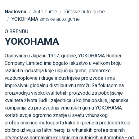
Naslovna
Auto gume
Zimske auto gume
YOKOHAMA
zimske auto gume
O BRENDU
YOKOHAMA
Osnovana u Japanu 1917. godine, YOKOHAMA Rubber
Company Limited ima bogato iskustvo u velikom broju
različitih industrija koje uključuju gume, pomorske,
vazduhoplovne i druge industrijske proizvode i ima
impresivnu globalnu distributivnu mrežu.Sa fokusom na
proizvodnju visokokvalitetnih proizvoda za poboljšanje
kvaliteta života ljudi i zajednica u kojima posluje, japanska
kompanija za proizvodnju vrhunskih guma YOKOHAMA
koristi svoje ogromno znanje u svetu vrhunskog
profesionalnog motosporta kako bi prenela prednosti koje
obično uživaju asfaltni heroji iz vrhunskih profesionalnih
prvenstava normalnim korisnicima putničkih automobila - od