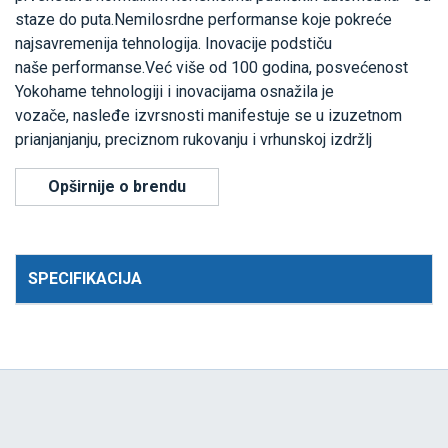
staze do puta.Nemilosrdne performanse koje pokreće
najsavremenija tehnologija. Inovacije podstiču
naše performanse.Već više od 100 godina, posvećenost
Yokohame tehnologiji i inovacijama osnažila je
vozače, nasleđe izvrsnosti manifestuje se u izuzetnom
prianjanjanju, preciznom rukovanju i vrhunskoj izdržlj
Opširnije o brendu
SPECIFIKACIJA