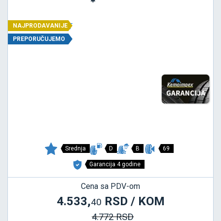
NAJPRODAVANIJE
PREPORUČUJEMO
Srednja
D
B
69
Garancija 4 godine
Cena sa PDV-om
4.533,
RSD / KOM
40
4.772 RSD