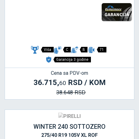
Viša
C
B
71
Garancija 3 godine
Cena sa PDV-om
36.715,
RSD / KOM
60
38.648 RSD
WINTER 240 SOTTOZERO
275/40 R19 105V XL ROF