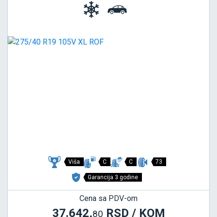
Viša
C
C
73
Garancija 3 godine
Cena sa PDV-om
37.642,
RSD / KOM
80