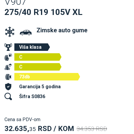
V907
275/40 R19 105V XL
Zimske auto gume
Viša klasa
C
C
73db
Garancija 5 godina
Šifra S0836
Cena sa PDV-om
32.635,
RSD / KOM
34.353 RSD
35