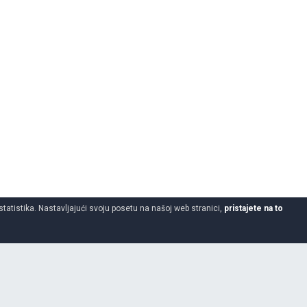
statistika. Nastavljajući svoju posetu na našoj web stranici,
pristajete na to