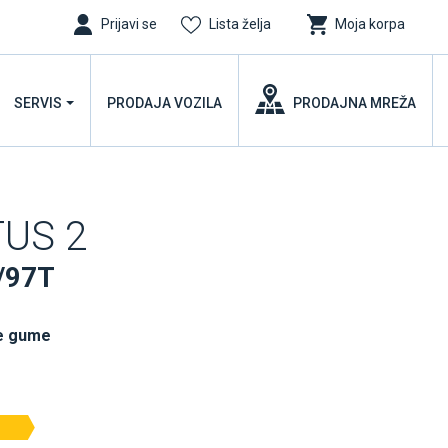
Prijavi se
Lista želja
Moja korpa
SERVIS
PRODAJA VOZILA
PRODAJNA MREŽA
TUS 2
/97T
e gume