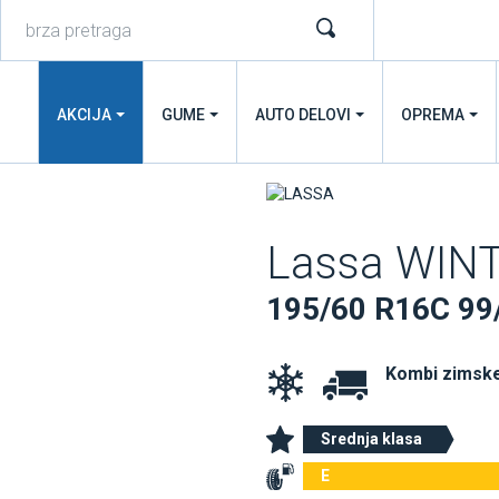
AKCIJA
GUME
AUTO DELOVI
OPREMA
Lassa WIN
195/60 R16C 99
Kombi zimsk
Srednja klasa
E