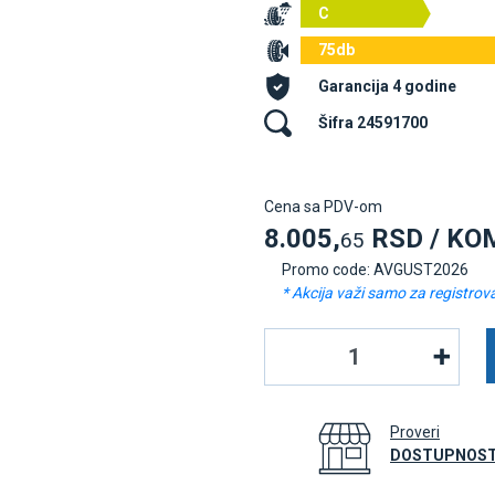
C
75db
Garancija 4 godine
Šifra 24591700
Cena sa PDV-om
8.005,
RSD / KO
65
Promo code: AVGUST2026
* Akcija važi samo za registrov
Proveri
DOSTUPNOST