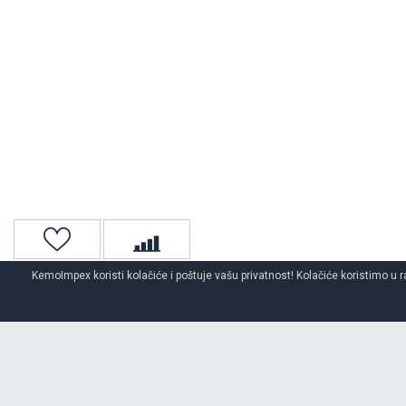
KemoImpex koristi kolačiće i poštuje vašu privatnost! Kolačiće koristimo u r
Naslovna
Gume za kombi
Kombi zimske gume
LASSA
zims