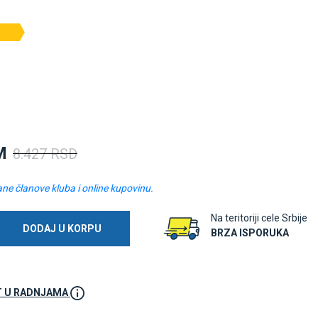
M
8.427 RSD
ane članove kluba i online kupovinu.
Na teritoriji cele Srbije
DODAJ U KORPU
BRZA ISPORUKA
 U RADNJAMA