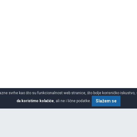
azne svrhe kao što su funkcionalnost web stranice, što bolje korisničko iskustvo, 
Slažem se
da koristimo kolačiće
, ali ne i lične podatke.
ke gume za kombi