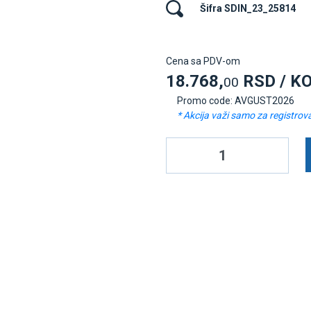
Šifra SDIN_23_25814
Cena sa PDV-om
18.768,
RSD / K
00
Promo code: AVGUST2026
* Akcija važi samo za registrov