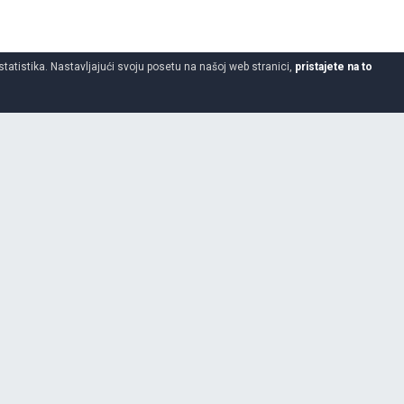
statistika. Nastavljajući svoju posetu na našoj web stranici,
pristajete na to
195
50
17
BATTLAY S22