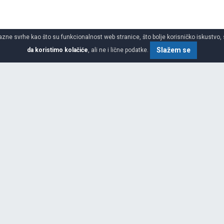
azne svrhe kao što su funkcionalnost web stranice, što bolje korisničko iskustvo, 
Slažem se
da koristimo kolačiće
, ali ne i lične podatke.
SPECIFIKACIJA
ŠIRINA
im asortimanom auto guma i guma
atika u svetu. Centrala
idgestone Evropa S.A. sa sedištem
VISINA
a više od 18.200 zaposlenih u
ge (Belgija), Bari (Italija),
PREČNIK
 Miguel i Burgos (Španija), Izmit
ja).Sa vodećom tehnologijom guma,
DEZENI