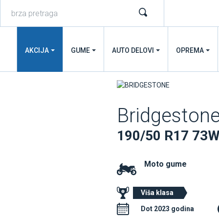
AKCIJA
GUME
AUTO DELOVI
OPREMA
Bridgeston
190/50 R17 73W
Moto gume
Viša klasa
Dot 2023 godina