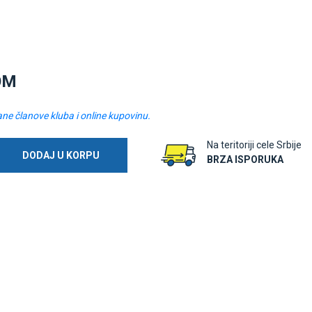
OM
ane članove kluba i online kupovinu.
Na teritoriji cele Srbije
DODAJ U KORPU
BRZA ISPORUKA