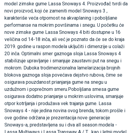
model zimske gume Lassa Snoways 4. Proizvođač tvrdi da
novi proizvod, koji će zameniti model Snoways 3 ,
karakteriše veća otpornost na akvaplaning i poboljšane
performanse na mokrim površinama i snegu. U početku će
nove zimske gume Lassa Snoways 4 biti dostupne u 16
veličina od 14-18 inča, ali već je poznato da će se do kraja
2019. godine u raspon modela uključiti i dimenzije u colaži
20 inča. Optimalni smer gaznoga sloja Lassa Snoways 4
stabilizuje upravljanje i smanjuje zaustavni put na snegu i
mokrom. Duboka trodimenzionalna lamelarizacija brojnih
blokova gaznoga sloja povećava dejstvo rubova, čime se
osigurava pouzdanost prianjanja gume na snegu u
uzdužnom i poprečnom smeru.Poboljšana smesa gume
osigurava dodatno prianjanje u mokrim uslovima, smanjuje
otpor kotrljanja i produžava vek trajanja gume. Lassa
Snoways 4 - nije jedina novina ovog brenda, tokom prošle i
ove godine održana je prezentacija nove generacije
Snoways-a, predstavljena su i dva all season modela -
Lassa Multiways i Lassa Transway A / T , kao i letnji model