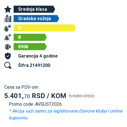
Srednja klasa
Gradska vožnja
D
B
69db
Garancija 4 godine
Šifra 21491200
Cena sa PDV-om
5.401,
RSD / KOM
5.686 RSD
70
Promo code: AVGUST2026
* Akcija važi samo za registrovane članove kluba i online
kupovinu.