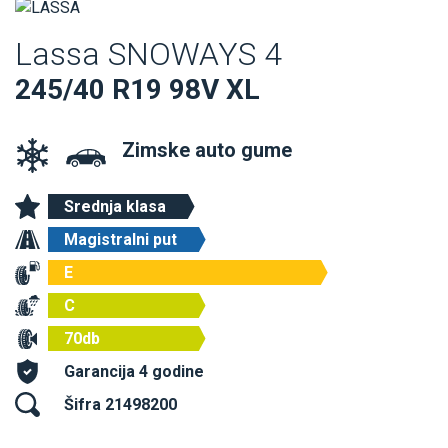
Lassa SNOWAYS 4
245/40 R19 98V XL
Zimske auto gume
Srednja klasa
Magistralni put
E
C
70db
Garancija 4 godine
Šifra 21498200