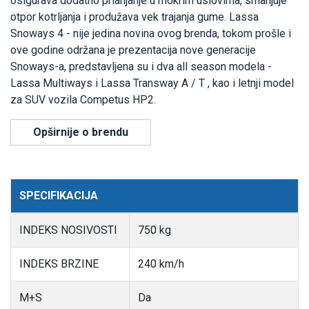
osigurava dodatno prianjanje u mokrim uslovima, smanjuje
otpor kotrljanja i produžava vek trajanja gume. Lassa
Snoways 4 - nije jedina novina ovog brenda, tokom prošle i
ove godine održana je prezentacija nove generacije
Snoways-a, predstavljena su i dva all season modela -
Lassa Multiways i Lassa Transway A / T , kao i letnji model
za SUV vozila Competus HP2.
Opširnije o brendu
SPECIFIKACIJA
INDEKS NOSIVOSTI
750 kg
INDEKS BRZINE
240 km/h
M+S
Da