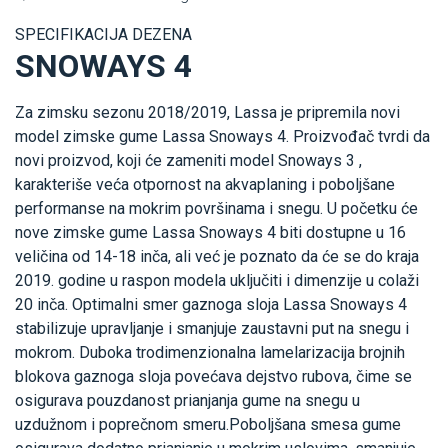
SPECIFIKACIJA DEZENA
SNOWAYS 4
Za zimsku sezonu 2018/2019, Lassa je pripremila novi
model zimske gume Lassa Snoways 4. Proizvođač tvrdi da
novi proizvod, koji će zameniti model Snoways 3 ,
karakteriše veća otpornost na akvaplaning i poboljšane
performanse na mokrim površinama i snegu. U početku će
nove zimske gume Lassa Snoways 4 biti dostupne u 16
veličina od 14-18 inča, ali već je poznato da će se do kraja
2019. godine u raspon modela uključiti i dimenzije u colaži
20 inča. Optimalni smer gaznoga sloja Lassa Snoways 4
stabilizuje upravljanje i smanjuje zaustavni put na snegu i
mokrom. Duboka trodimenzionalna lamelarizacija brojnih
blokova gaznoga sloja povećava dejstvo rubova, čime se
osigurava pouzdanost prianjanja gume na snegu u
uzdužnom i poprečnom smeru.Poboljšana smesa gume