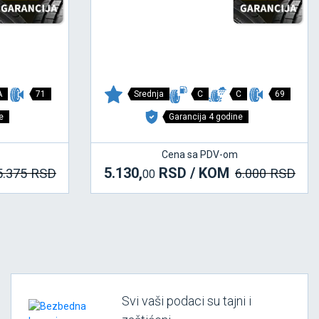
A
71
Srednja
C
C
69
e
Garancija 4 godine
Cena sa PDV-om
5.130,
RSD / KOM
5.375 RSD
6.000 RSD
00
Svi vaši podaci su tajni i