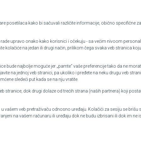
unare posetilaca kako bi sačuvali različite informacije, obično specifične
rade upravo onako kako korisnici i očekuju - sa većim nivoom personali
e kolačiće na jedan ili drugi način, prilikom čega svaka veb stranica koju
ce bude najbolje moguće jer „pamte“ vaše preferencije tako da ne morat
vite na jednoj veb stranici, pa ukoliko i pređete na neku drugu veb strani
amćene sledeći put kada se na nju vratite.
veb stranice, dok drugi dolaze od trećih strana (naših partnera) koji posta
 u vašem veb pretraživaču odnosno uređaju. Kolačići za sesiju se brišu s
ranjeni na vašem računaru ili uređaju dok ne budu izbrisani ili dok im ne i