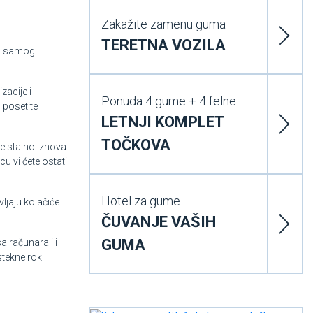
Zakažite zamenu guma
TERETNA VOZILA
 za samog
zacije i
Ponuda 4 gume + 4 felne
 posetite
LETNJI KOMPLET
TOČKOVA
e stalno iznova
cu vi ćete ostati
Hotel za gume
vljaju kolačiće
ČUVANJE VAŠIH
GUMA
a računara ili
stekne rok