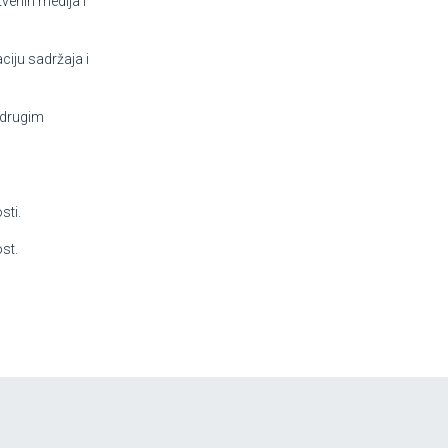
tvenih medija i
ciju sadržaja i
 drugim
sti.
st.