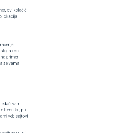
r, ovi kolačići
b lokacija
praćenje
sluga i oni
 na primer -
 da se vama
egledači vam
m trenutku, pri
sami veb sajtovi