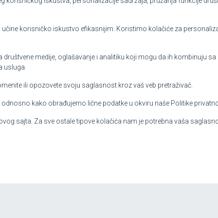
jeg korisničkog iskustva, personalizacije sadržaja, pružanja funkcije druš
a učine korisničko iskustvo efikasnijim. Koristimo kolačiće za personaliza
a društvene medije, oglašavanje i analitiku koji mogu da ih kombinuju sa
a usluga.
menite ili opozovete svoju saglasnost kroz vaš veb pretraživač.
 odnosno kako obrađujemo lične podatke u okviru naše Politike privatno
og sajta. Za sve ostale tipove kolačića nam je potrebna vaša saglasno