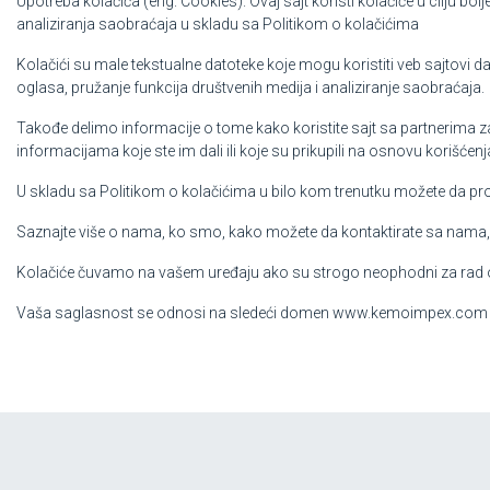
Upotreba kolačića (eng. Cookies). Ovaj sajt koristi kolačiće u cilju bol
analiziranja saobraćaja u skladu sa Politikom o kolačićima
Kolačići su male tekstualne datoteke koje mogu koristiti veb sajtovi d
oglasa, pružanje funkcija društvenih medija i analiziranje saobraćaja.
Takođe delimo informacije o tome kako koristite sajt sa partnerima z
informacijama koje ste im dali ili koje su prikupili na osnovu korišćenj
U skladu sa Politikom o kolačićima u bilo kom trenutku možete da pro
Saznajte više o nama, ko smo, kako možete da kontaktirate sa nama,
Kolačiće čuvamo na vašem uređaju ako su strogo neophodni za rad ov
Vaša saglasnost se odnosi na sledeći domen www.kemoimpex.com