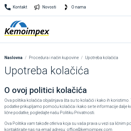
Kontakt
Novosti
O nama
Naslovna
Procedura i način kupovine
Upotreba kolačića
Upotreba kolačića
O ovoj politici kolačića
Ova politika kolačića objašnjava šta su to kolačići i kako ih koristimo. 
podatke prikupljamo pomoću kolačića i kako se te informacije dalje
lične podatke, pogledajte našu Politiku Privatnosti.
Ova Politika vam takođe otkriva koja su vaša prava u vezi sa ličnim po
kontaktirajte nas na email adresu:
office@kemoimpex.com