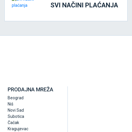
SVI NAČINI PLAĆANJA
PRODAJNA MREŽA
Beograd
Niš
Novi Sad
Subotica
Čačak
Kragujevac