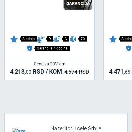
Srednja
D
C
70
Srednj
Garancija 4 godine
Cena sa PDV-om
4.218,
RSD / KOM
4.471,
4.674 RSD
00
65
Na teritoriji cele Srbije