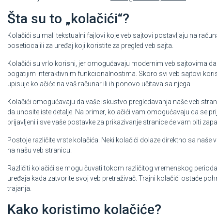
Šta su to „kolačići“?
Kolačići su mali tekstualni fajlovi koje veb sajtovi postavljaju na rač
posetioca ili za uređaj koji koristite za pregled veb sajta.
Kolačići su vrlo korisni, jer omogućavaju modernim veb sajtovima da 
bogatijim interaktivnim funkcionalnostima. Skoro svi veb sajtovi korist
upisuje kolačiće na vaš računar ili ih ponovo učitava sa njega.
Kolačići omogućavaju da vaše iskustvo pregledavanja naše veb strani
da unosite iste detalje. Na primer, kolačići vam omogućavaju da se prija
prijavljeni i sve vaše postavke za prikazivanje stranice će vam biti zap
Postoje različite vrste kolačića. Neki kolačići dolaze direktno sa naše 
na našu veb stranicu.
Različiti kolačići se mogu čuvati tokom različitog vremenskog perioda
uređaja kada zatvorite svoj veb pretraživač. Trajni kolačići ostaće poh
trajanja.
Kako koristimo kolačiće?