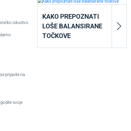
KAKO PREPOZNATI
isničko iskustvo
LOŠE BALANSIRANE
TOČKOVE
ledamo
e prijavite na
agodite svoje