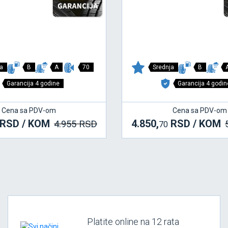
a
B
A
70
Srednja
B
Garancija 4 godine
Garancija 4 godin
Cena sa PDV-om
Cena sa PDV-om
RSD / KOM
4.850,
RSD / KOM
4.955 RSD
70
Platite online na 12 rata