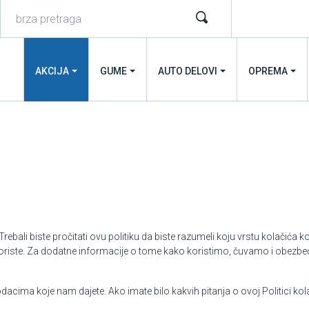
AKCIJA
GUME
AUTO DELOVI
OPREMA
Trebali biste pročitati ovu politiku da biste razumeli koju vrstu kolačića k
 koriste. Za dodatne informacije o tome kako koristimo, čuvamo i obezb
dacima koje nam dajete. Ako imate bilo kakvih pitanja o ovoj Politici kol