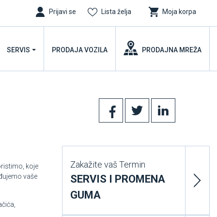
Prijavi se
Lista želja
Moja korpa
SERVIS
PRODAJA VOZILA
PRODAJNA MREŽA
Zakažite vaš Termin
oristimo, koje
eđujemo vaše
SERVIS I PROMENA
GUMA
ačića,