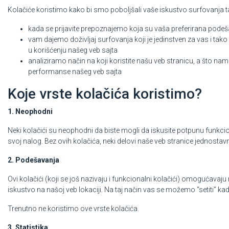
Kolačiće koristimo kako bi smo poboljšali vaše iskustvo surfovanja t
kada se prijavite prepoznajemo koja su vaša preferirana pode
vam dajemo doživljaj surfovanja koji je jedinstven za vas i ta
u korišćenju našeg veb sajta
analiziramo način na koji koristite našu veb stranicu, a što 
performanse našeg veb sajta
Koje vrste kolačića koristimo?
1. Neophodni
Neki kolačići su neophodni da biste mogli da iskusite potpunu funkcio
svoj nalog. Bez ovih kolačića, neki delovi naše veb stranice jednostavn
2. Podešavanja
Ovi kolačići (koji se još nazivaju i funkcionalni kolačići) omogućav
iskustvo na našoj veb lokaciji. Na taj način vas se možemo “setiti” kad
Trenutno ne koristimo ove vrste kolačića.
3. Statistika