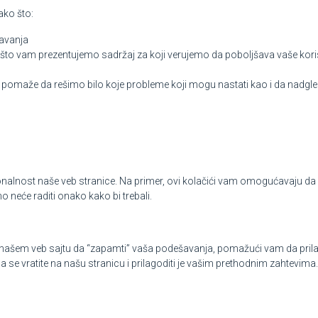
ako što:
šavanja
ko što vam prezentujemo sadržaj za koji verujemo da poboljšava vaše kor
nam pomaže da rešimo bilo koje probleme koji mogu nastati kao i da nadg
nalnost naše veb stranice. Na primer, ovi kolačići vam omogućavaju da s
o neće raditi onako kako bi trebali.
aju našem veb sajtu da “zapamti” vaša podešavanja, pomažući vam da pril
a se vratite na našu stranicu i prilagoditi je vašim prethodnim zahtevima.