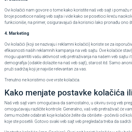
Ovi kolačići nam govore o tome kako koristite naš veb sajt i pomažu n
broje posetioce našeg veb sajta i vide kako se posetioci kreću naok
funkcioniše, na primer, osiguravajući da korisnici lako pronađu ono št
4. Marketing
Ovi kolačići (koji se nazivaju i reklamni kolačići) koriste se za isporu
efikasnosti naših reklamnih kampanja na veb sajtu. Ove kolačiće stavl
mogu upamtiti vašu aktivnost veb pretraživanja na našem veb sajtu i te
demografija (odakle dolazite na naš veb sajt), starost itd. Samo anon
pruži sadržaj koji je najviše relevantan za vas.
Trenutno ne koristimo ove vrste kolačića.
Kako menjate postavke kolačića ili
Naš veb sajt vam omogućava da samostalno, u okviru svog veb pregledača
omogućavaju različite kontrole. Generalno, vaš veb pretraživač će vam
čemu možete odabrati koje kolačiće želite da obrišete - počevši od ko
koje ste posetili. Gotovo svaki veb sajt veb pregledača treba da sadrž