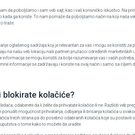
am da poboljšamo i sam veb sajt, kao i vaš korisničko iskustvo. Na prime
olo kada ga koriste. To nam pomaže da poboljšamo način na koji naša ve
o traže.
čivanje oglašenog sadržaja koji je relevantan za vas i mogu se koristiti za 
jaju na našu veb lokaciju naši partneri pružaoci određenih marketinških u
 informacije se mogu koristiti za bolje razumevanje vas i vaših potreba,
imne informacije se zadržavaju i koriste na ovaj način i samo sa ciljem
 blokirate kolačiće?
, odaberete da li želite da prihvatate kolačiće ili ne. Različiti veb pr
 ponuditi mogućnost prihvatanja, odbijanja ili brisanja kolačića u svako
lačića trećih strana pa do posebno odabranih kolačića koje su postavili 
i uputstva o tome kako to možete da uradite.